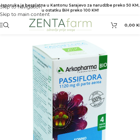
Isporuka je besplatna u Kantonu Sarajevo za narudžbe preko 50 KM,
Skip to navigation
u ostatku BiH preko 100 KM!
Skip to main content
0,00
K