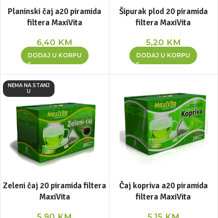
Planinski čaj a20 piramida
Šipurak plod 20 piramida
filtera MaxiVita
filtera MaxiVita
6,40
KM
5,20
KM
DODAJ U KORPU
DODAJ U KORPU
NEMA NA STANJ
U
Zeleni čaj 20 piramida filtera
Čaj kopriva a20 piramida
MaxiVita
filtera MaxiVita
5,90
KM
5,15
KM