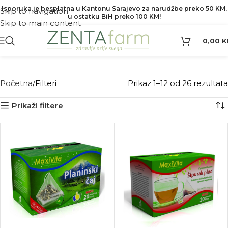
Isporuka je besplatna u Kantonu Sarajevo za narudžbe preko 50 KM,
Skip to navigation
u ostatku BiH preko 100 KM!
Skip to main content
0,00
K
Filteri
Početna
Filteri
Prikaz 1–12 od 26 rezultata
Prikaži filtere