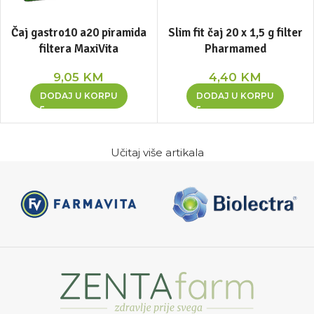
Čaj gastro10 a20 piramida
Slim fit čaj 20 x 1,5 g filter
filtera MaxiVita
Pharmamed
9,05
KM
4,40
KM
DODAJ U KORPU
DODAJ U KORPU
Učitaj više artikala