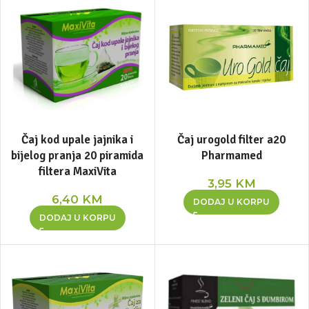
Čaj kod upale jajnika i
Čaj urogold filter a20
bijelog pranja 20 piramida
Pharmamed
filtera MaxiVita
3,95
KM
6,40
KM
DODAJ U KORPU
DODAJ U KORPU