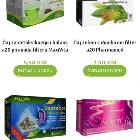
Čaj za detoksikaciju i balans
Čaj zeleni s đumbirom filter
a20 piramida filtera MaxiVita
a20 Pharmamed
5,90
KM
3,40
KM
DODAJ U KORPU
DODAJ U KORPU