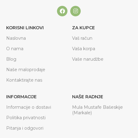
KORISNI LINKOVI
ZA KUPCE
Naslovna
Vaš račun
O nama
Vaša korpa
Blog
Vaše narudžbe
Naše maloprodaje
Kontaktirajte nas
INFORMACIJE
NAŠE RADNJE
Informacije o dostavi
Mula Mustafe Bašeskije
(Markale)
Politika privatnosti
Pitanja i odgovori