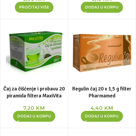
PROČITAJ VIŠE
DODAJ U KORPU
Čaj za čišćenje i probavu 20
Regulin čaj 20 x 1,5 g filter
piramida filtera MaxiVita
Pharmamed
7,20
KM
4,40
KM
DODAJ U KORPU
DODAJ U KORPU