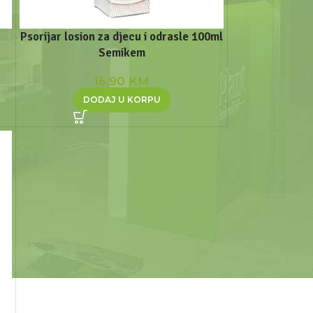
Psorijar losion za djecu i odrasle 100ml
Semikem
16,90
KM
DODAJ U KORPU