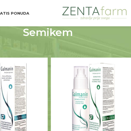
ATIS PONUDA
Semikem
d Brend
Semikem
Prikaži
9
12
18