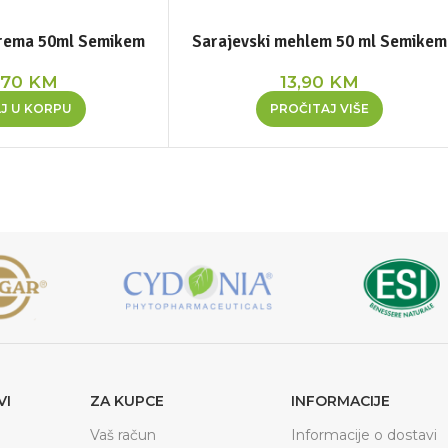
 krema 50ml Semikem
Sarajevski mehlem 50 ml Semikem
,70
KM
13,90
KM
J U KORPU
PROČITAJ VIŠE
VI
ZA KUPCE
INFORMACIJE
Vaš račun
Informacije o dostavi