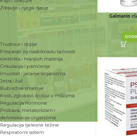
Kapi i tinkture
Zdravlje i njega djece
Galmanin cl
21
ZDRAVSTVENE POTREBE
DODA
Trudnice i dojilje
Preparati za nadoknadu tečnosti
elektrlita i hranjivih materija
Cirkulacija i pamćenje
Imunitet i jačanje organizma
Jetra i žuč
Bubrežne smetnje
Kosti, zglobovi, bolovi u mišićima
Regulacija hormona
Probava, metabolizam i
detoksikacija organizma
Regulacija tjelesne težine
Respiratorni sistem