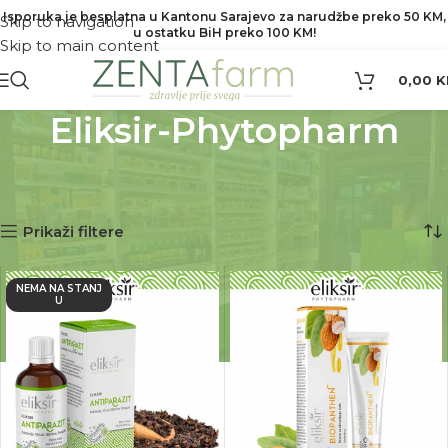
Isporuka je besplatna u Kantonu Sarajevo za narudžbe preko 50 KM,
Skip to navigation
u ostatku BiH preko 100 KM!
Skip to main content
0,00
K
Eliksir-Phytopharm
Početna
Proizvod Brend
Eliksir-Phytopharm
Prikaz 1–12 od 34 rezultata
Prikaži filtere
NEMA NA STANJ
U