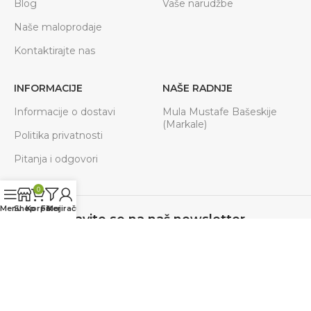
Blog
Vaše narudžbe
Naše maloprodaje
Kontaktirajte nas
INFORMACIJE
NAŠE RADNJE
Informacije o dostavi
Mula Mustafe Bašeskije
(Markale)
Politika privatnosti
Pitanja i odgovori
0
Menu
Shop
Korpa
Filteri
Moj račun
Prijavite se na naš newsletter
Budite u toku sa svim akcijama, novostima.