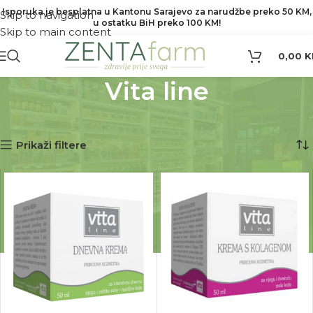
Isporuka je besplatna u Kantonu Sarajevo za narudžbe preko 50 KM,
Skip to navigation
u ostatku BiH preko 100 KM!
Skip to main content
0,00
K
Vita line
Početna
Proizvod Brend
Vita line
Prikaz svih 2 rezultata
Prikaži filtere