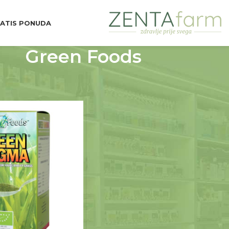
ATIS PONUDA
Green Foods
d Brend
Green Foods
Prikaži
9
12
18