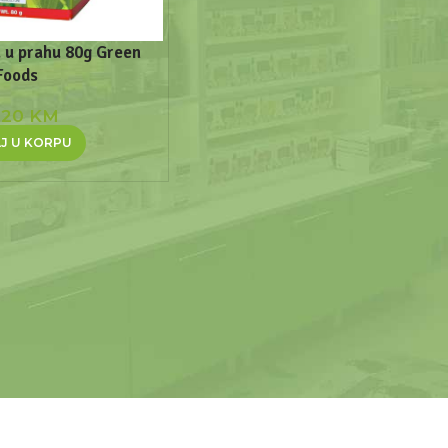
 u prahu 80g Green
Foods
,20
KM
J U KORPU