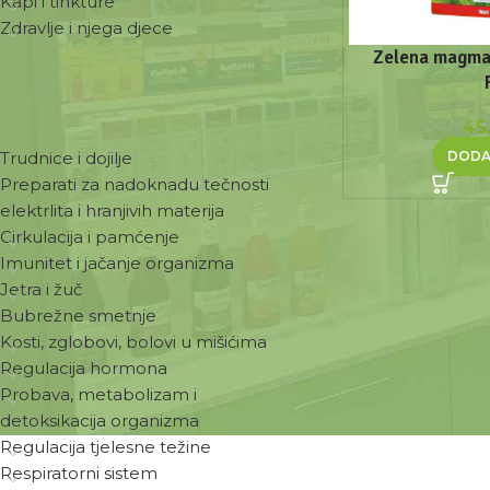
Kapi i tinkture
Zdravlje i njega djece
Zelena magma
ZDRAVSTVENE POTREBE
45
DODA
Trudnice i dojilje
Preparati za nadoknadu tečnosti
elektrlita i hranjivih materija
Cirkulacija i pamćenje
Imunitet i jačanje organizma
Jetra i žuč
Bubrežne smetnje
Kosti, zglobovi, bolovi u mišićima
Regulacija hormona
Probava, metabolizam i
detoksikacija organizma
Regulacija tjelesne težine
Respiratorni sistem