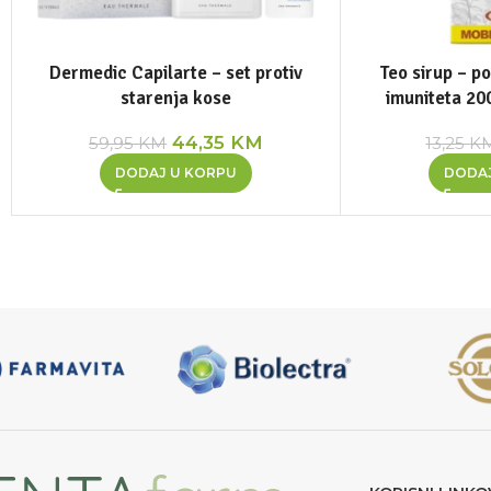
Dermedic Capilarte – set protiv
Teo sirup – p
starenja kose
imuniteta 2
44,35
KM
59,95
KM
13,25
K
DODAJ U KORPU
DODA