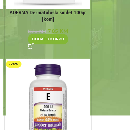
ADERMA Dermatoloski sindet 100gr
[kom]
7,85
KM
13,10
KM
DODAJ U KORPU
-26%