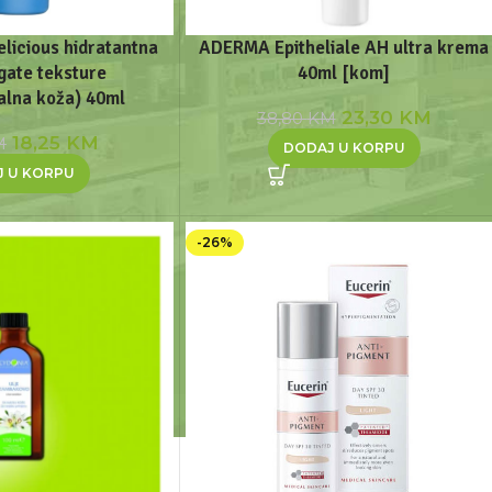
elicious hidratantna
ADERMA Epitheliale AH ultra krema
gate teksture
40ml [kom]
alna koža) 40ml
23,30
KM
38,80
KM
18,25
KM
M
DODAJ U KORPU
J U KORPU
-26%