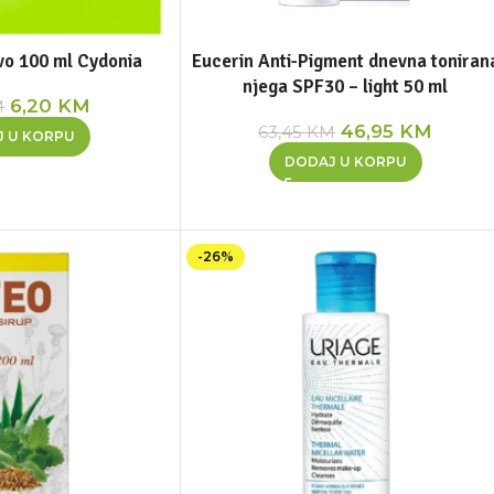
vo 100 ml Cydonia
Eucerin Anti-Pigment dnevna toniran
njega SPF30 – light 50 ml
6,20
KM
M
46,95
KM
63,45
KM
J U KORPU
DODAJ U KORPU
-26%