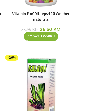
a
Vitamin E 400IU cps120 Webber
naturals
26,60
KM
35,95
KM
DODAJ U KORPU
-26%