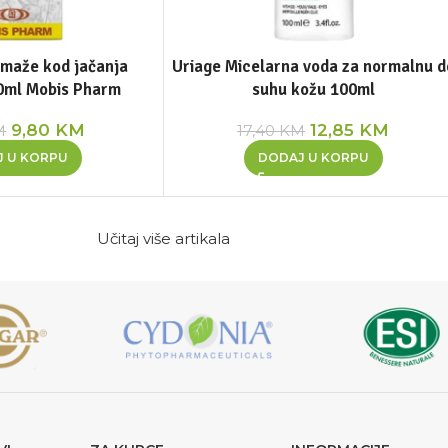
omaže kod jačanja
Uriage Micelarna voda za normalnu d
00ml Mobis Pharm
suhu kožu 100ml
9,80
KM
12,85
KM
M
17,40
KM
J U KORPU
DODAJ U KORPU
Učitaj više artikala