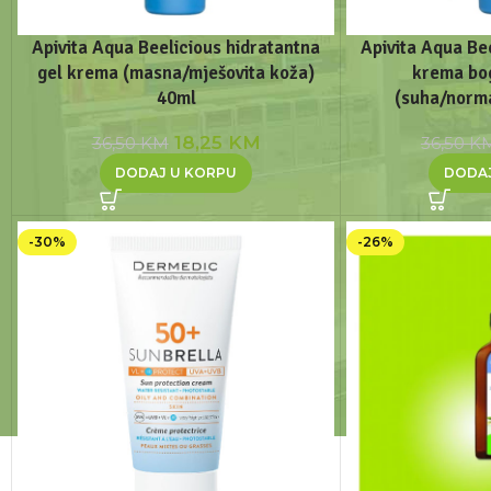
Apivita Aqua Beelicious hidratantna
Apivita Aqua Be
gel krema (masna/mješovita koža)
krema bo
40ml
(suha/norm
18,25
KM
36,50
KM
36,50
K
DODAJ U KORPU
DODA
-30%
-26%