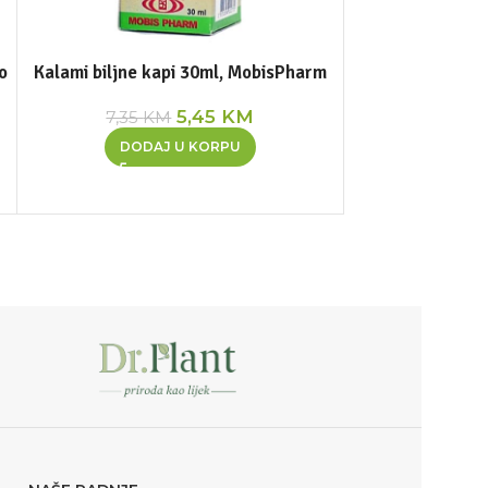
o
Kalami biljne kapi 30ml, MobisPharm
5,45
KM
7,35
KM
DODAJ U KORPU