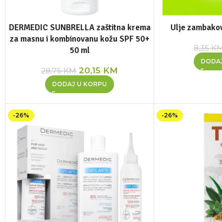
DERMEDIC SUNBRELLA zaštitna krema
Ulje zambako
za masnu i kombinovanu kožu SPF 50+
8,35
K
50 ml
DODA
20,15
KM
28,75
KM
DODAJ U KORPU
-26%
-26%