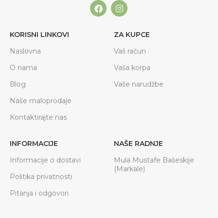
KORISNI LINKOVI
ZA KUPCE
Naslovna
Vaš račun
O nama
Vaša korpa
Blog
Vaše narudžbe
Naše maloprodaje
Kontaktirajte nas
INFORMACIJE
NAŠE RADNJE
Informacije o dostavi
Mula Mustafe Bašeskije
(Markale)
Politika privatnosti
Pitanja i odgovori