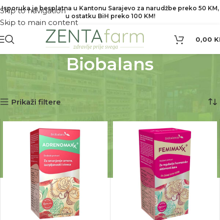
Isporuka je besplatna u Kantonu Sarajevo za narudžbe preko 50 KM,
Skip to navigation
u ostatku BiH preko 100 KM!
Skip to main content
0,00
K
Biobalans
Početna
Proizvod Brend
Biobalans
Prikaz svih 3 rezultata
Prikaži filtere