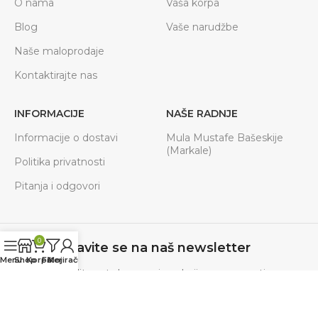
O nama
Vaša korpa
Blog
Vaše narudžbe
Naše maloprodaje
Kontaktirajte nas
INFORMACIJE
NAŠE RADNJE
Informacije o dostavi
Mula Mustafe Bašeskije
(Markale)
Politika privatnosti
Pitanja i odgovori
0
Prijavite se na naš newsletter
Menu
Shop
Korpa
Filteri
Moj račun
Budite u toku sa svim akcijama, novostima.