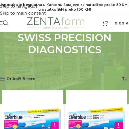
Isporuka je besplatna u Kantonu Sarajevo za narudžbe preko 50 KM,
Skip to navigation
u ostatku BiH preko 100 KM!
Skip to main content
0,00
K
SWISS PRECISION
DIAGNOSTICS
Početna
Proizvod Brend
SWISS PRECISION DIAGNOSTICS
Prikaz svih 2 rezultata
Prikaži filtere