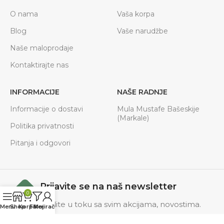
O nama
Vaša korpa
Blog
Vaše narudžbe
Naše maloprodaje
Kontaktirajte nas
INFORMACIJE
NAŠE RADNJE
Informacije o dostavi
Mula Mustafe Bašeskije
(Markale)
Politika privatnosti
Pitanja i odgovori
Prijavite se na naš newsletter
0
Budite u toku sa svim akcijama, novostima.
Menu
Shop
Korpa
Filteri
Moj račun