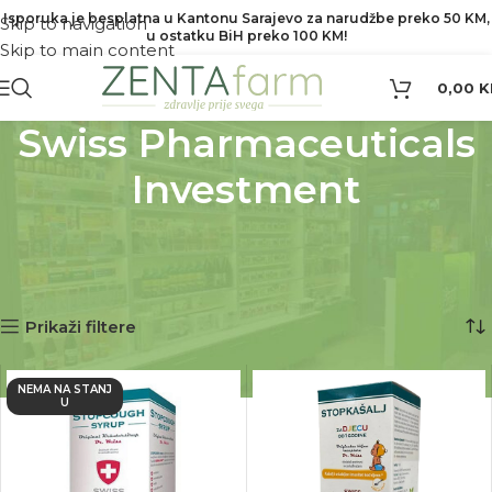
Isporuka je besplatna u Kantonu Sarajevo za narudžbe preko 50 KM,
Skip to navigation
u ostatku BiH preko 100 KM!
Skip to main content
0,00
K
Swiss Pharmaceuticals
Investment
Početna
Proizvod Brend
Swiss Pharmaceuticals Investment
Prikaz svih 2 rezultata
Prikaži filtere
NEMA NA STANJ
U