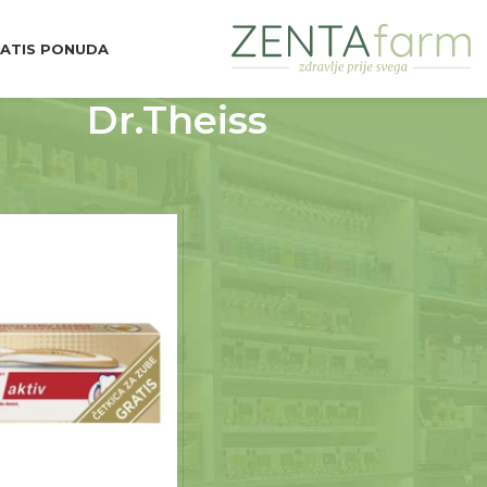
ATIS PONUDA
Dr.Theiss
d Brend
Dr.Theiss
Prikaži
9
12
18