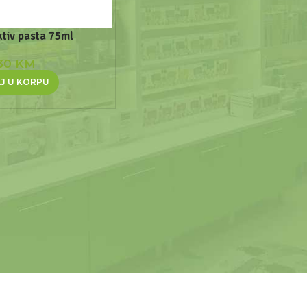
ktiv pasta 75ml
,30
KM
J U KORPU