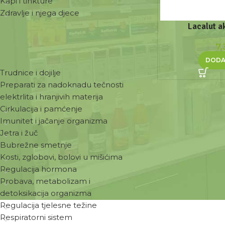
Kapi i tinkture
Zdravlje i njega djece
Lacalut a
7
ZDRAVSTVENE POTREBE
DODA
Trudnice i dojilje
Preparati za nadoknadu tečnosti
elektrlita i hranjivih materija
Cirkulacija i pamćenje
Imunitet i jačanje organizma
Jetra i žuč
Bubrežne smetnje
Kosti, zglobovi, bolovi u mišićima
Regulacija hormona
Probava, metabolizam i
detoksikacija organizma
Regulacija tjelesne težine
Respiratorni sistem