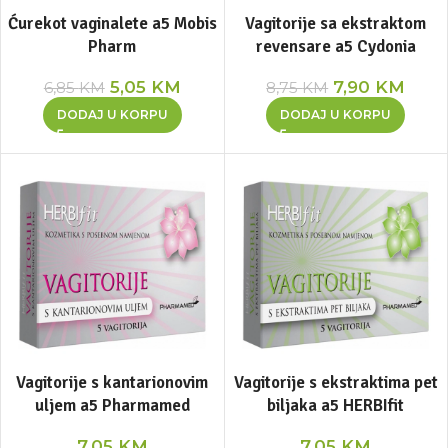
Ćurekot vaginalete a5 Mobis
Vagitorije sa ekstraktom
Pharm
revensare a5 Cydonia
5,05
KM
7,90
KM
6,85
KM
8,75
KM
DODAJ U KORPU
DODAJ U KORPU
Vagitorije s kantarionovim
Vagitorije s ekstraktima pet
uljem a5 Pharmamed
biljaka a5 HERBIfit
7,05
KM
7,05
KM