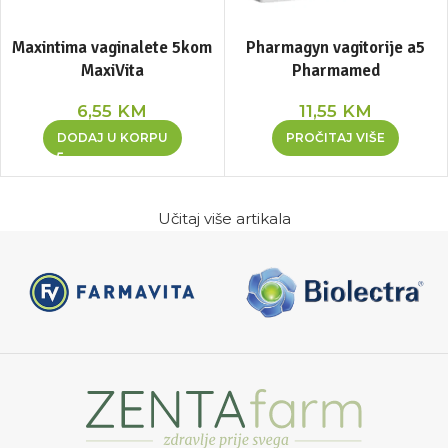
Maxintima vaginalete 5kom
Pharmagyn vagitorije a5
MaxiVita
Pharmamed
6,55
KM
11,55
KM
DODAJ U KORPU
PROČITAJ VIŠE
Učitaj više artikala