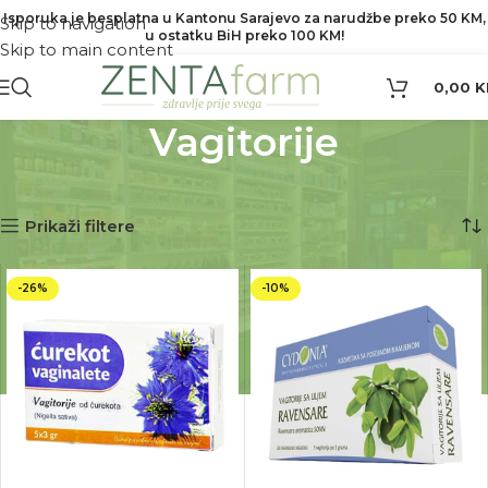
Isporuka je besplatna u Kantonu Sarajevo za narudžbe preko 50 KM,
Skip to navigation
u ostatku BiH preko 100 KM!
Skip to main content
0,00
K
Vagitorije
Početna
Vagitorije
Prikaz 1–12 od 22 rezultata
Prikaži filtere
-26%
-10%