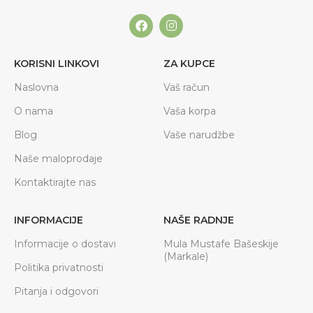
KORISNI LINKOVI
ZA KUPCE
Naslovna
Vaš račun
O nama
Vaša korpa
Blog
Vaše narudžbe
Naše maloprodaje
Kontaktirajte nas
INFORMACIJE
NAŠE RADNJE
Informacije o dostavi
Mula Mustafe Bašeskije
(Markale)
Politika privatnosti
Pitanja i odgovori