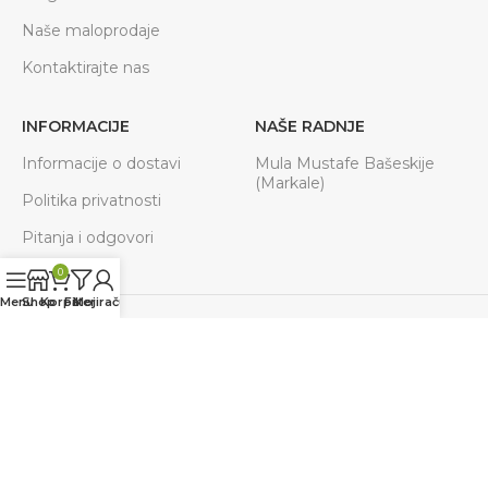
Naše maloprodaje
Kontaktirajte nas
INFORMACIJE
NAŠE RADNJE
Informacije o dostavi
Mula Mustafe Bašeskije
(Markale)
Politika privatnosti
Pitanja i odgovori
0
Menu
Shop
Korpa
Filteri
Moj račun
Prijavite se na naš newsletter
Budite u toku sa svim akcijama, novostima.