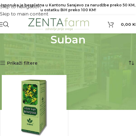
Isporuka je besplatna u Kantonu Sarajevo za narudžbe preko 50 KM,
Skip to navigation
u ostatku BiH preko 100 KM!
Skip to main content
0,00
K
Suban
Početna
Proizvod Brend
Suban
Prikazuje se jedan rezultat
Prikaži filtere