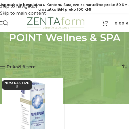
Isporuka je besplatna u Kantonu Sarajevo za narudžbe preko 50 KM,
Skip to navigation
u ostatku BiH preko 100 KM!
Skip to main content
0,00
K
POINT Wellnes & SPA
Početna
Proizvod Brend
POINT Wellnes & SPA
Prikazuje se jedan rezultat
Prikaži filtere
NEMA NA STANJ
U