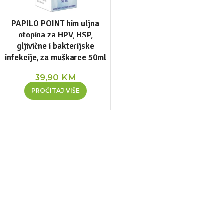
PAPILO POINT him uljna
otopina za HPV, HSP,
gljivične i bakterijske
infekcije, za muškarce 50ml
39,90
KM
PROČITAJ VIŠE