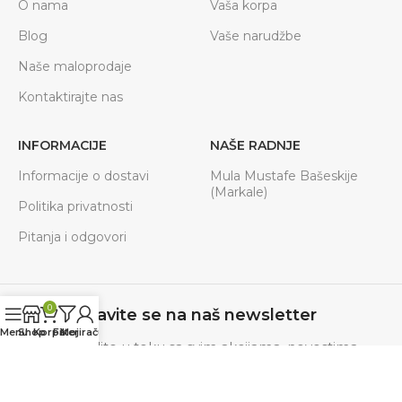
O nama
Vaša korpa
Blog
Vaše narudžbe
Naše maloprodaje
Kontaktirajte nas
INFORMACIJE
NAŠE RADNJE
Informacije o dostavi
Mula Mustafe Bašeskije
(Markale)
Politika privatnosti
Pitanja i odgovori
0
Prijavite se na naš newsletter
Menu
Shop
Korpa
Filteri
Moj račun
Budite u toku sa svim akcijama, novostima.