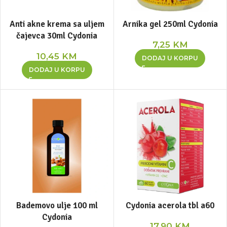
Anti akne krema sa uljem
Arnika gel 250ml Cydonia
čajevca 30ml Cydonia
7,25
KM
10,45
KM
DODAJ U KORPU
DODAJ U KORPU
Bademovo ulje 100 ml
Cydonia acerola tbl a60
Cydonia
17,90
KM