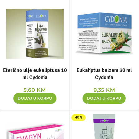
Eterično ulje eukaliptusa 10
Eukaliptus balzam 30 ml
ml Cydonia
Cydonia
5,60
KM
9,35
KM
DODAJ U KORPU
DODAJ U KORPU
-10%