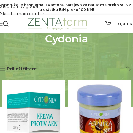
Isporuka je besplatna u Kantonu Sarajevo za narudžbe preko 50 KM,
Skip to navigation
u ostatku BiH preko 100 KM!
Skip to main content
0,00
K
Cydonia
Početna
Proizvod Brend
Cydonia
Prikaz 1–12 od 47 rezultata
Prikaži filtere