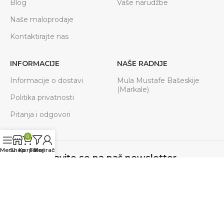
Blog
Vaše narudžbe
Naše maloprodaje
Kontaktirajte nas
INFORMACIJE
NAŠE RADNJE
Informacije o dostavi
Mula Mustafe Bašeskije
(Markale)
Politika privatnosti
Pitanja i odgovori
0
Menu
Shop
Korpa
Filteri
Moj račun
Prijavite se na naš newsletter
Budite u toku sa svim akcijama, novostima.