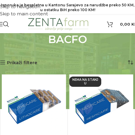
Isporuka je besplatna u Kantonu Sarajevo za narudžbe preko 50 KM,
Skip to navigation
u ostatku BiH preko 100 KM!
Skip to main content
0,00
K
BACFO
Početna
Proizvod Brend
BACFO
Prikaz svih 2 rezultata
Prikaži filtere
NEMA NA STANJ
U