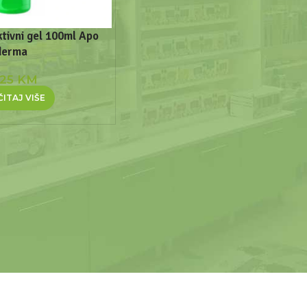
ktivni gel 100ml Apo
derma
,25
KM
ITAJ VIŠE