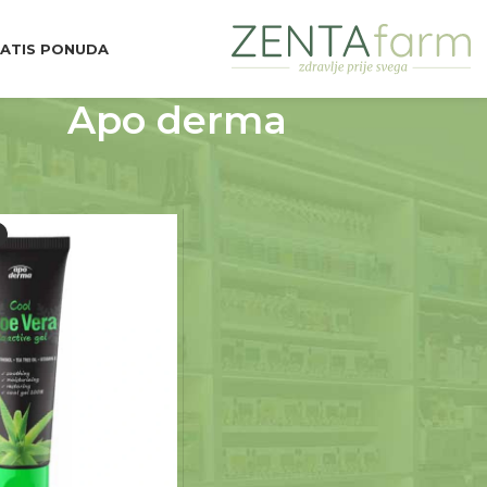
ATIS PONUDA
Apo derma
d Brend
Apo derma
Prikaži
9
12
18