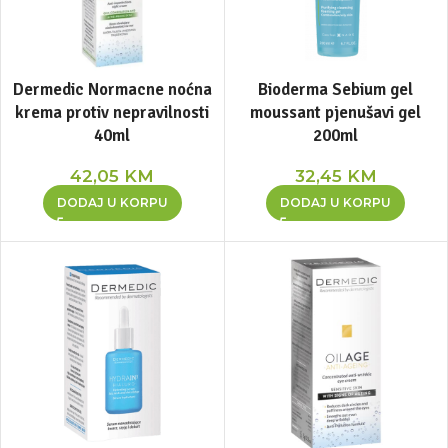
Dermedic Normacne noćna
Bioderma Sebium gel
krema protiv nepravilnosti
moussant pjenušavi gel
40ml
200ml
42,05
KM
32,45
KM
DODAJ U KORPU
DODAJ U KORPU