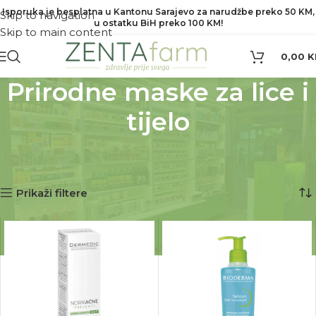
Isporuka je besplatna u Kantonu Sarajevo za narudžbe preko 50 KM,
Skip to navigation
u ostatku BiH preko 100 KM!
Skip to main content
0,00
K
Prirodne maske za lice i
tijelo
Početna
Prirodne maske za lice i tijelo
Prikaz 1–12 od 21 rezultata
Prikaži filtere