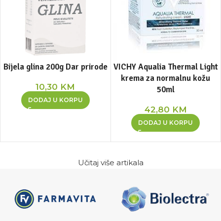
Bijela glina 200g Dar prirode
VICHY Aqualia Thermal Light
krema za normalnu kožu
10,30
KM
50ml
DODAJ U KORPU
42,80
KM
DODAJ U KORPU
Učitaj više artikala