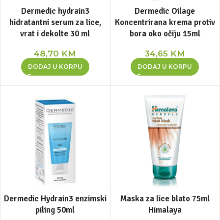
Dermedic hydrain3
Dermedic Oilage
hidratantni serum za lice,
Koncentrirana krema protiv
vrat i dekolte 30 ml
bora oko očiju 15ml
48,70
KM
34,65
KM
DODAJ U KORPU
DODAJ U KORPU
Dermedic Hydrain3 enzimski
Maska za lice blato 75ml
piling 50ml
Himalaya