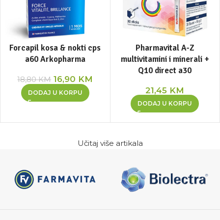
Forcapil kosa & nokti cps
Pharmavital A-Z
a60 Arkopharma
multivitamini i minerali +
Q10 direct a30
16,90
KM
18,80
KM
21,45
KM
DODAJ U KORPU
DODAJ U KORPU
Učitaj više artikala