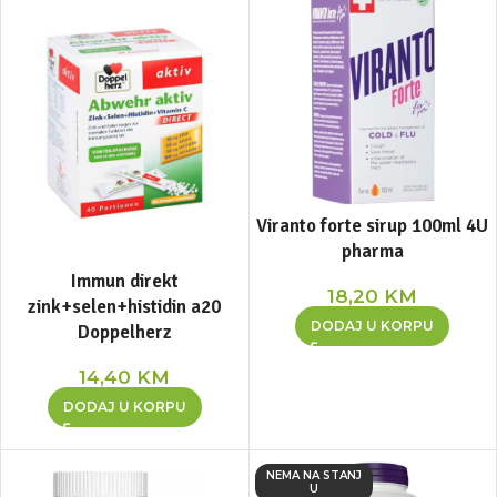
Viranto forte sirup 100ml 4U
pharma
Immun direkt
18,20
KM
zink+selen+histidin a20
DODAJ U KORPU
Doppelherz
14,40
KM
DODAJ U KORPU
NEMA NA STANJ
U