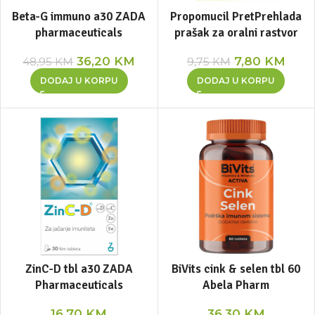
Beta-G immuno a30 ZADA
Propomucil PretPrehlada
pharmaceuticals
prašak za oralni rastvor
36,20
KM
7,80
KM
48,95
KM
9,75
KM
DODAJ U KORPU
DODAJ U KORPU
ZinC-D tbl a30 ZADA
BiVits cink & selen tbl 60
Pharmaceuticals
Abela Pharm
16,70
KM
36,30
KM