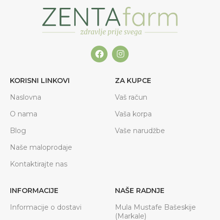
KORISNI LINKOVI
ZA KUPCE
Naslovna
Vaš račun
O nama
Vaša korpa
Blog
Vaše narudžbe
Naše maloprodaje
Kontaktirajte nas
INFORMACIJE
NAŠE RADNJE
Informacije o dostavi
Mula Mustafe Bašeskije
(Markale)