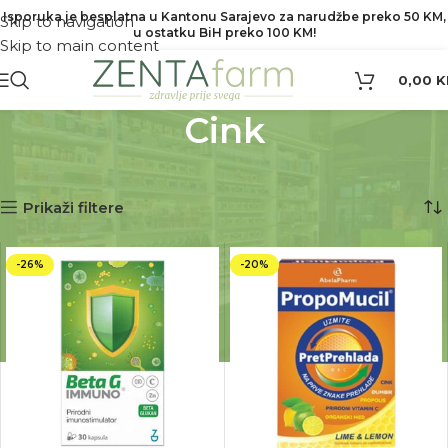
Isporuka je besplatna u Kantonu Sarajevo za narudžbe preko 50 KM,
Skip to navigation
u ostatku BiH preko 100 KM!
Skip to main content
0,00
K
Cink
Početna
Dodaci prehrani
Cink
Prikaz 1–12 od 89 rezultata
Prikaži filtere
-26%
-20%