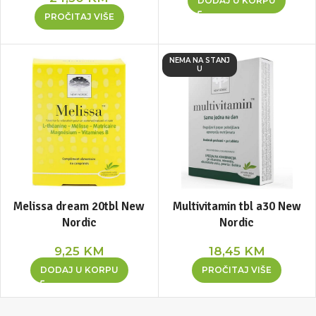
DODAJ U KORPU
PROČITAJ VIŠE
NEMA NA STANJ
U
Melissa dream 20tbl New
Multivitamin tbl a30 New
Nordic
Nordic
9,25
KM
18,45
KM
DODAJ U KORPU
PROČITAJ VIŠE