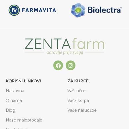
KORISNI LINKOVI
ZA KUPCE
Naslovna
Vaš račun
O nama
Vaša korpa
Blog
Vaše narudžbe
Naše maloprodaje