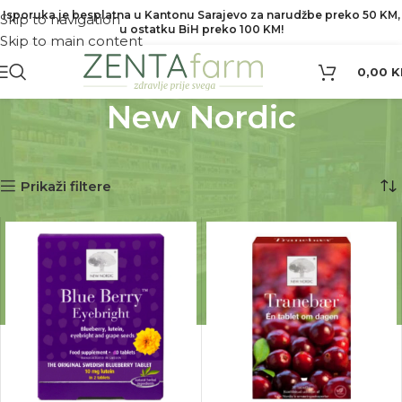
Isporuka je besplatna u Kantonu Sarajevo za narudžbe preko 50 KM,
Skip to navigation
u ostatku BiH preko 100 KM!
Skip to main content
0,00
K
New Nordic
Početna
Proizvod Brend
New Nordic
Prikaz svih 6 rezultata
Prikaži filtere