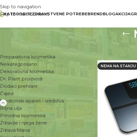
Skip to navigation
Skip to main content
KATEGORIJE
ZDRAVSTVENE POTREBE
BREND
BLOG
AKCIJA
GR
KATEGORIJE
Početna
Medicin
Preparativna kozmetika
Nekategorisano
NEMA NA STANJU
Dekorativna kozmetika
Dr. Plant proizvodi
Dodaci prehrani
Čajevi
Medicinski aparati i sredstva
Biljna ulja
Prirodna kozmetika
Zdravlje i njega žene
Zdrava hrana