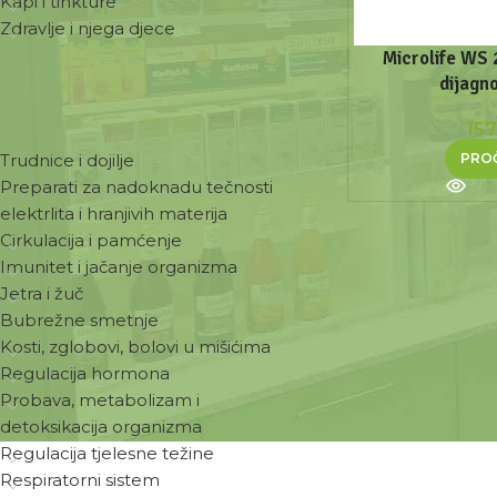
Kapi i tinkture
Zdravlje i njega djece
Microlife WS 
dijagn
ZDRAVSTVENE POTREBE
15
PROČ
Trudnice i dojilje
Preparati za nadoknadu tečnosti
elektrlita i hranjivih materija
Cirkulacija i pamćenje
Imunitet i jačanje organizma
Jetra i žuč
Bubrežne smetnje
Kosti, zglobovi, bolovi u mišićima
Regulacija hormona
Probava, metabolizam i
detoksikacija organizma
Regulacija tjelesne težine
Respiratorni sistem