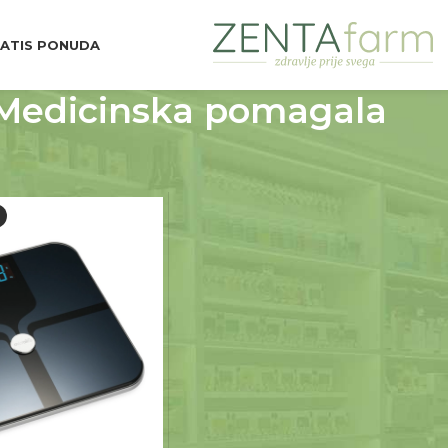
ATIS PONUDA
Medicinska pomagala
ska pomagala
Prikaži
9
12
18