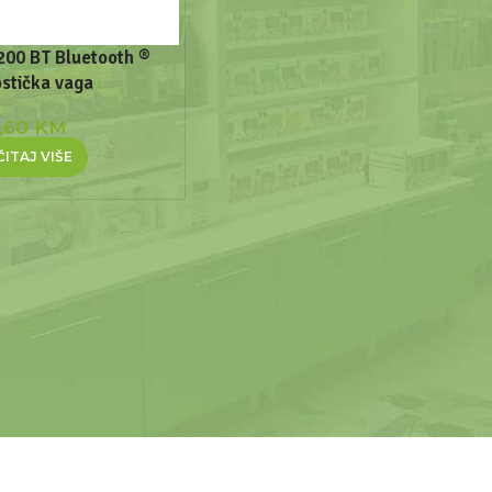
200 BT Bluetooth ®
ostička vaga
7,60
KM
ITAJ VIŠE