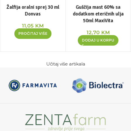
Žalfija oralni sprej 30 ml
Guščija mast 60% sa
Donvas
dodatkom eteričnih ulja
50ml MaxiVita
11,05
KM
12,70
KM
PROČITAJ VIŠE
DODAJ U KORPU
Učitaj više artikala