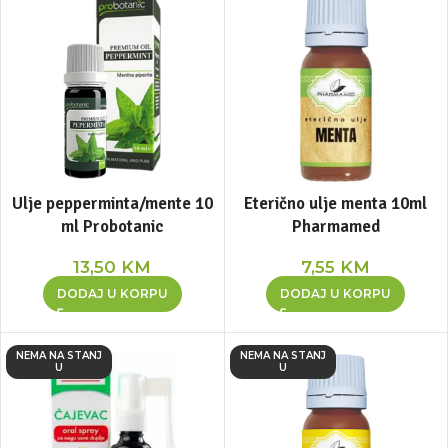
Ulje pepperminta/mente 10
Eterično ulje menta 10ml
ml Probotanic
Pharmamed
13,50
KM
7,55
KM
DODAJ U KORPU
DODAJ U KORPU
NEMA NA STANJ
NEMA NA STANJ
U
U