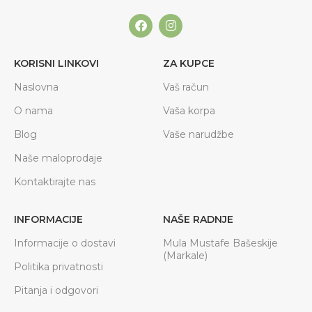
KORISNI LINKOVI
ZA KUPCE
Naslovna
Vaš račun
O nama
Vaša korpa
Blog
Vaše narudžbe
Naše maloprodaje
Kontaktirajte nas
INFORMACIJE
NAŠE RADNJE
Informacije o dostavi
Mula Mustafe Bašeskije
(Markale)
Politika privatnosti
Pitanja i odgovori