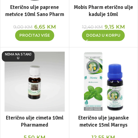
Eterično ulje paprene
Mobis Pharm eterično ulje
metvice 10ml Sano Pharm
kadulje 10ml
6,65
KM
9,15
KM
9,00
KM
12,40
KM
PROČITAJ VIŠE
DODAJ U KORPU
NEMA NA STANJ
U
Eterično ulje cimeta 10ml
Eterično ulje japanske
Pharmamed
metvice 15ml Marnys
5,50
KM
12,55
KM