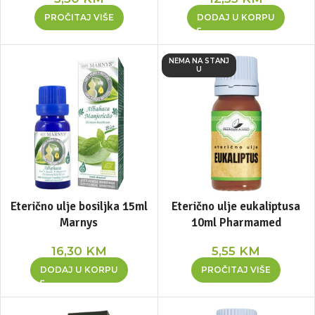
PROČITAJ VIŠE
DODAJ U KORPU
NEMA NA STANJ
U
Eterično ulje bosiljka 15ml
Eterično ulje eukaliptusa
Marnys
10ml Pharmamed
16,30
KM
5,55
KM
DODAJ U KORPU
PROČITAJ VIŠE