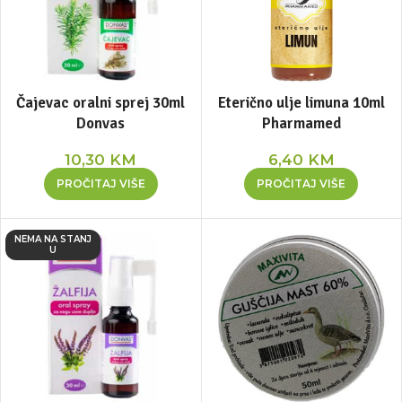
Čajevac oralni sprej 30ml
Eterično ulje limuna 10ml
Donvas
Pharmamed
10,30
KM
6,40
KM
PROČITAJ VIŠE
PROČITAJ VIŠE
NEMA NA STANJ
U