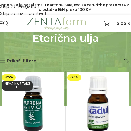
Isporuka je besplatna u Kantonu Sarajevo za narudžbe preko 50 KM,
Skip to navigation
u ostatku BiH preko 100 KM!
Skip to main content
0,00
K
Eterična ulja
Početna
Eterična ulja
Prikaz 1–12 od 37 rezultata
Prikaži filtere
-26%
-26%
NEMA NA STANJ
U