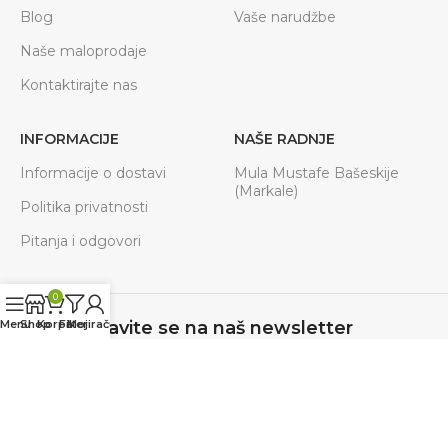
Blog
Vaše narudžbe
Naše maloprodaje
Kontaktirajte nas
INFORMACIJE
NAŠE RADNJE
Informacije o dostavi
Mula Mustafe Bašeskije
(Markale)
Politika privatnosti
Pitanja i odgovori
0
Menu
Shop
Korpa
Filteri
Moj račun
Prijavite se na naš newsletter
Budite u toku sa svim akcijama, novostima.