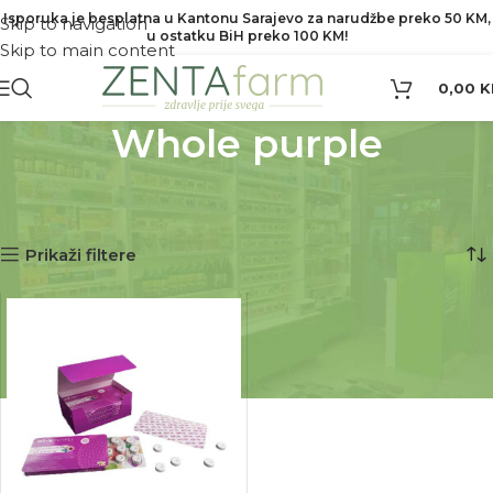
Isporuka je besplatna u Kantonu Sarajevo za narudžbe preko 50 KM,
Skip to navigation
u ostatku BiH preko 100 KM!
Skip to main content
0,00
K
Whole purple
Početna
Proizvod Brend
Whole purple
Prikazuje se jedan rezultat
Prikaži filtere