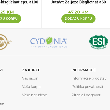
-bisglicinat cps. a100
JutaVit Željezo Bisglicinat a60
,25
KM
47,20
KM
J U KORPU
DODAJ U KORPU
VI
ZA KUPCE
INFORMACIJE
Vaš račun
Informacije o dostavi
Vaša korpa
Politika privatnosti
Vaše narudžbe
Pitanja i odgovori
je