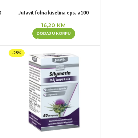
0
Jutavit folna kiselina cps. a100
16,20
KM
DODAJ U KORPU
-25%