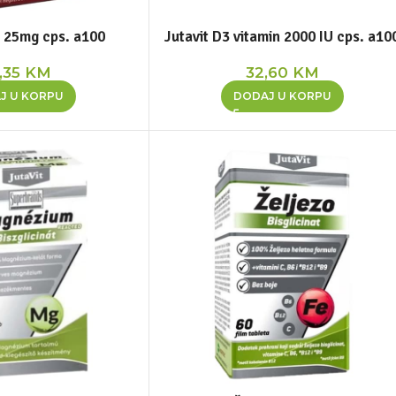
k 25mg cps. a100
Jutavit D3 vitamin 2000 IU cps. a10
,35
KM
32,60
KM
J U KORPU
DODAJ U KORPU