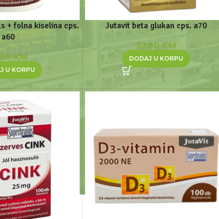
s + folna kiselina cps.
Jutavit beta glukan cps. a70
a60
32,60
KM
,20
KM
DODAJ U KORPU
J U KORPU