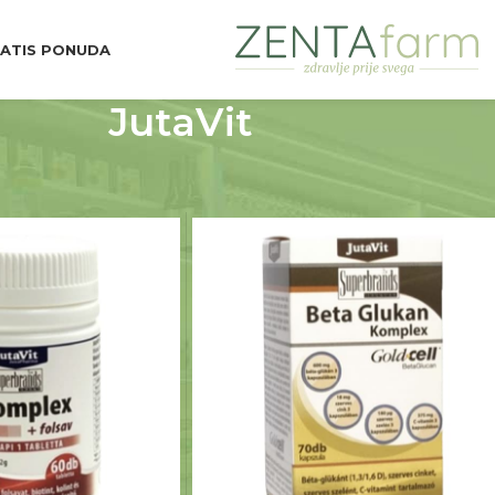
ATIS PONUDA
JutaVit
d Brend
JutaVit
Prikaži
9
12
18