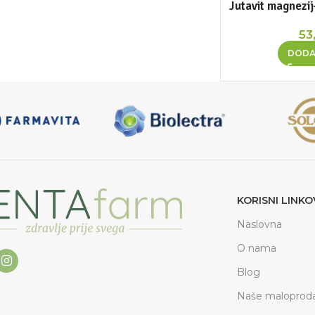
Jutavit magnezij
53
DODA
KORISNI LINKO
Naslovna
O nama
Blog
Naše maloproda