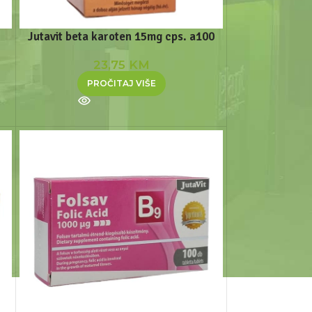
Jutavit beta karoten 15mg cps. a100
23,75
KM
PROČITAJ VIŠE