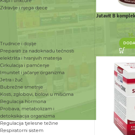
Kapi i tinkture
Zdravlje i njega djece
Jutavit B komplek
ZDRAVSTVENE POTREBE
16
DODA
Trudnice i dojilje
Preparati za nadoknadu tečnosti
elektrlita i hranjivih materija
Cirkulacija i pamćenje
Imunitet i jačanje organizma
Jetra i žuč
Bubrežne smetnje
Kosti, zglobovi, bolovi u mišićima
Regulacija hormona
Probava, metabolizam i
detoksikacija organizma
Regulacija tjelesne težine
Respiratorni sistem