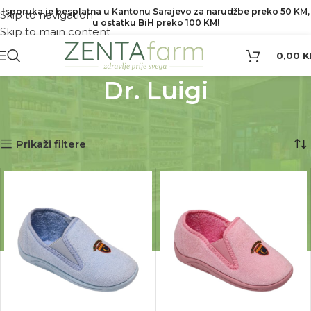
Isporuka je besplatna u Kantonu Sarajevo za narudžbe preko 50 KM,
Skip to navigation
u ostatku BiH preko 100 KM!
Skip to main content
0,00
K
Dr. Luigi
Početna
Proizvod Brend
Dr. Luigi
Prikaz svih 9 rezultata
Prikaži filtere