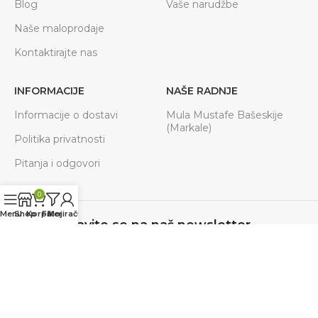
Blog
Vaše narudžbe
Naše maloprodaje
Kontaktirajte nas
INFORMACIJE
NAŠE RADNJE
Informacije o dostavi
Mula Mustafe Bašeskije
(Markale)
Politika privatnosti
Pitanja i odgovori
0
Menu
Shop
Korpa
Filteri
Moj račun
Prijavite se na naš newsletter
Budite u toku sa svim akcijama, novostima.