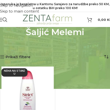
Isporuka je besplatna u Kantonu Sarajevo za narudžbe preko 50 KM,
Skip to navigation
u ostatku BiH preko 100 KM!
Skip to main content
0,00
K
Šaljić Melemi
Početna
Proizvod Brend
Šaljić Melemi
Prikazuje se jedan rezultat
Prikaži filtere
NEMA NA STANJ
U