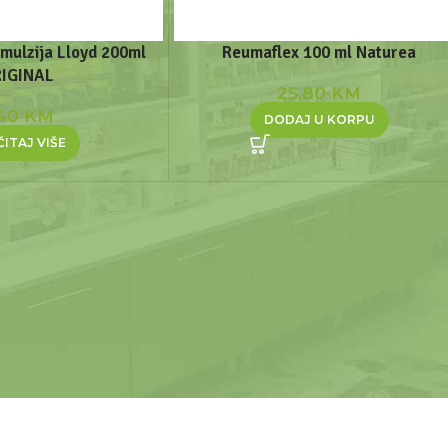
mulzija Lloyd 200ml
Reumaflex 100 ml Naturea
IGINAL
25,80
KM
,40
KM
DODAJ U KORPU
ITAJ VIŠE