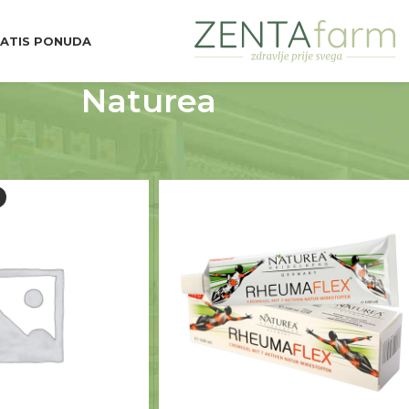
ATIS PONUDA
Naturea
d Brend
Naturea
Prikaži
9
12
18