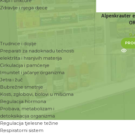
Kapi i tinkture
Zdravlje i njega djece
Alpenkrauter e
OR
ZDRAVSTVENE POTREBE
9
PROČ
Trudnice i dojilje
Preparati za nadoknadu tečnosti
elektrlita i hranjivih materija
Cirkulacija i pamćenje
Imunitet i jačanje organizma
Jetra i žuč
Bubrežne smetnje
Kosti, zglobovi, bolovi u mišićima
Regulacija hormona
Probava, metabolizam i
detoksikacija organizma
Regulacija tjelesne težine
Respiratorni sistem