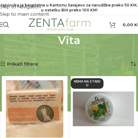
Isporuka je besplatna u Kantonu Sarajevo za narudžbe preko 50 KM,
Skip to navigation
u ostatku BiH preko 100 KM!
Skip to main content
0,00
K
Vita
Početna
Proizvod Brend
Vita
Prikaz svih 3 rezultata
Prikaži filtere
NEMA NA STANJ
U