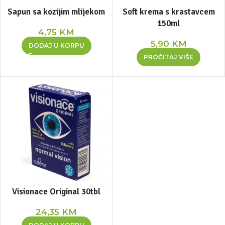
Sapun sa kozijim mlijekom
Soft krema s krastavcem
150ml
4,75
KM
5,90
KM
DODAJ U KORPU
PROČITAJ VIŠE
Visionace Original 30tbl
24,35
KM