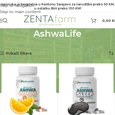
Isporuka je besplatna u Kantonu Sarajevo za narudžbe preko 50 KM,
Skip to navigation
u ostatku BiH preko 100 KM!
Skip to main content
0,00
K
AshwaLife
Početna
Proizvod Brend
AshwaLife
Prikaz svih 5 rezultata
Prikaži filtere