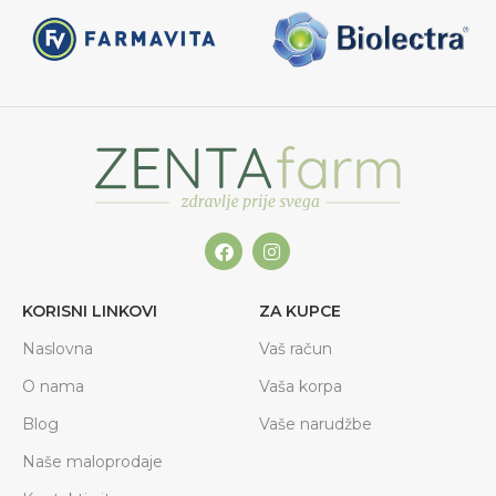
KORISNI LINKOVI
ZA KUPCE
Naslovna
Vaš račun
O nama
Vaša korpa
Blog
Vaše narudžbe
Naše maloprodaje