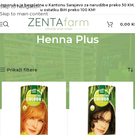
Isporuka je besplatna u Kantonu Sarajevo za narudžbe preko 50 KM,
Skip to navigation
u ostatku BiH preko 100 KM!
Skip to main content
0,00
K
Henna Plus
Početna
Proizvod Brend
Henna Plus
Prikaz 1–12 od 24 rezultata
Prikaži filtere