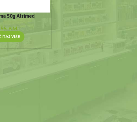
ema 50g Atrimed
,55
KM
ITAJ VIŠE