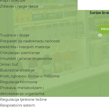
Kapi i tinkture
Zdravlje i njega djece
Sorion kr
45
ZDRAVSTVENE POTREBE
PROČ
Trudnice i dojilje
Preparati za nadoknadu tečnosti
elektrlita i hranjivih materija
Cirkulacija i pamćenje
Imunitet i jačanje organizma
Jetra i žuč
Bubrežne smetnje
Kosti, zglobovi, bolovi u mišićima
Regulacija hormona
Probava, metabolizam i
detoksikacija organizma
Regulacija tjelesne težine
Respiratorni sistem