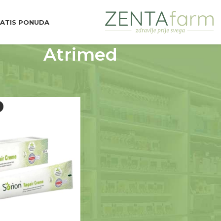
ATIS PONUDA
Atrimed
d Brend
Atrimed
Prikaži
9
12
18