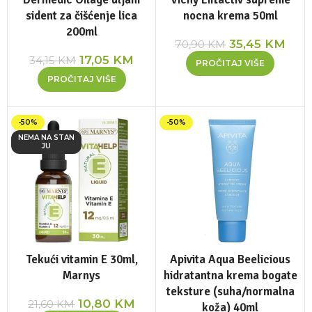
sident za čišćenje lica
nocna krema 50ml
200ml
35,45
KM
70,90
KM
17,05
KM
34,15
KM
PROČITAJ VIŠE
PROČITAJ VIŠE
-50%
-50%
NEMA NA STAN
JU
Tekući vitamin E 30ml,
Apivita Aqua Beelicious
Marnys
hidratantna krema bogate
teksture (suha/normalna
10,80
KM
21,60
KM
koža) 40ml