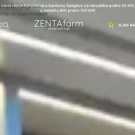
Isporuka je besplatna u Kantonu Sarajevo za narudžbe preko 50 KM,
Skip to navigation
u ostatku BiH preko 100 KM!
Skip to main content
0
0,00
K