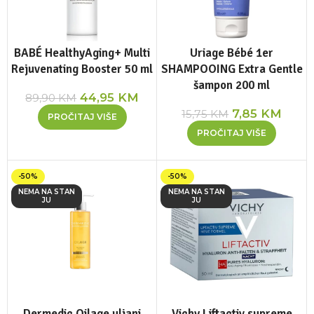
BABÉ HealthyAging+ Multi
Uriage Bébé 1er
Rejuvenating Booster 50 ml
SHAMPOOING Extra Gentle
šampon 200 ml
44,95
KM
89,90
KM
7,85
KM
15,75
KM
PROČITAJ VIŠE
PROČITAJ VIŠE
-50%
-50%
NEMA NA STAN
NEMA NA STAN
JU
JU
Dermedic Oilage uljani
Vichy Liftactiv supreme