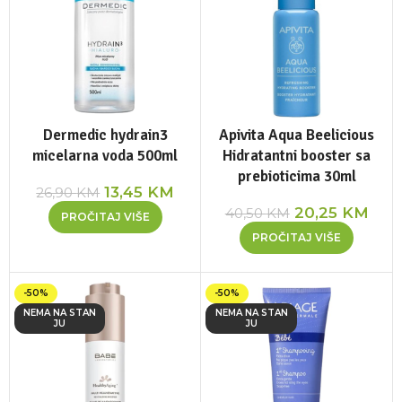
Dermedic hydrain3
Apivita Aqua Beelicious
micelarna voda 500ml
Hidratantni booster sa
prebioticima 30ml
13,45
KM
26,90
KM
20,25
KM
40,50
KM
PROČITAJ VIŠE
PROČITAJ VIŠE
-50%
-50%
NEMA NA STAN
NEMA NA STAN
JU
JU