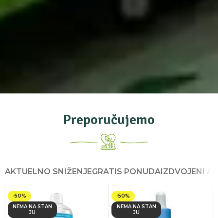
Preporučujemo
AKTUELNO SNIŽENJE
GRATIS PONUDA
IZDVOJENI AR
-50%
-50%
NEMA NA STAN
NEMA NA STAN
JU
JU