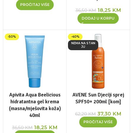
PROČITAJ VIŠE
18,25
KM
36,50
KM
DODAJ U KORPU
-50%
-40%
NEMA NA STAN
JU
Apivita Aqua Beelicious
AVENE Sun Djeciji sprej
hidratantna gel krema
SPF50+ 200ml [kom]
(masna/mješovita koža)
37,30
KM
62,20
KM
40ml
PROČITAJ VIŠE
18,25
KM
36,50
KM