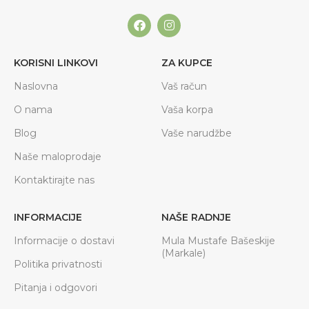
KORISNI LINKOVI
ZA KUPCE
Naslovna
Vaš račun
O nama
Vaša korpa
Blog
Vaše narudžbe
Naše maloprodaje
Kontaktirajte nas
INFORMACIJE
NAŠE RADNJE
Informacije o dostavi
Mula Mustafe Bašeskije
(Markale)
Politika privatnosti
Pitanja i odgovori