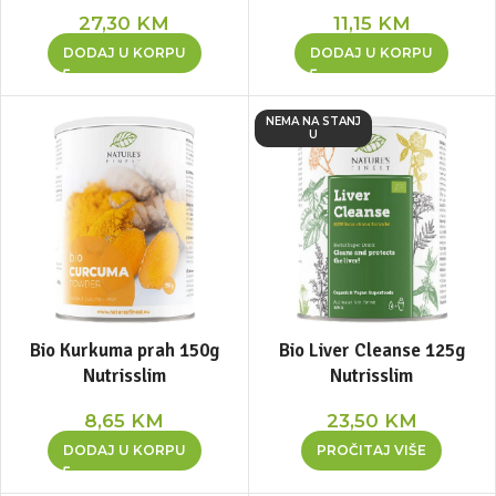
27,30
KM
11,15
KM
DODAJ U KORPU
DODAJ U KORPU
NEMA NA STANJ
U
Bio Kurkuma prah 150g
Bio Liver Cleanse 125g
Nutrisslim
Nutrisslim
8,65
KM
23,50
KM
DODAJ U KORPU
PROČITAJ VIŠE