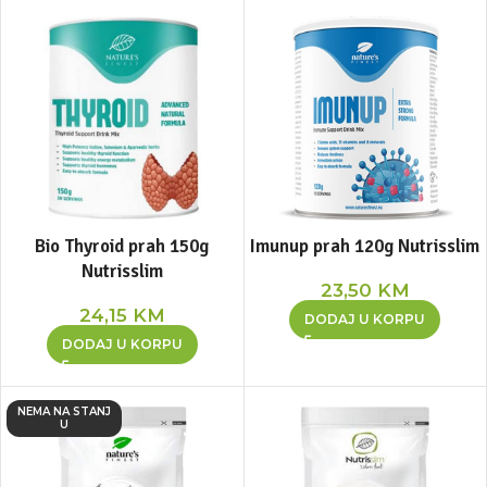
Bio Thyroid prah 150g
Imunup prah 120g Nutrisslim
Nutrisslim
23,50
KM
24,15
KM
DODAJ U KORPU
DODAJ U KORPU
NEMA NA STANJ
U