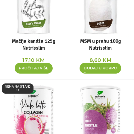
Mačija kandža 125g
MSM u prahu 100g
Nutrisslim
Nutrisslim
17,10
KM
8,60
KM
PROČITAJ VIŠE
DODAJ U KORPU
NEMA NA STANJ
U