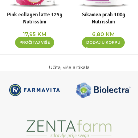
Pink collagen latte 125g
Sikavica prah 100g
Nutrisslim
Nutrisslim
17,95
KM
6,80
KM
PROČITAJ VIŠE
DODAJ U KORPU
Učitaj više artikala