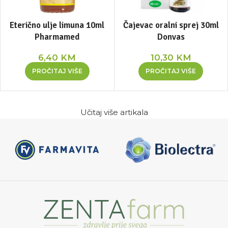
Eterično ulje limuna 10ml
Čajevac oralni sprej 30ml
Pharmamed
Donvas
6,40
KM
10,30
KM
PROČITAJ VIŠE
PROČITAJ VIŠE
Učitaj više artikala