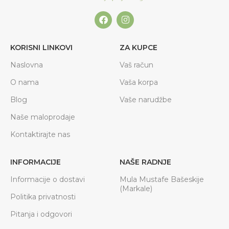
KORISNI LINKOVI
ZA KUPCE
Naslovna
Vaš račun
O nama
Vaša korpa
Blog
Vaše narudžbe
Naše maloprodaje
Kontaktirajte nas
INFORMACIJE
NAŠE RADNJE
Informacije o dostavi
Mula Mustafe Bašeskije
(Markale)
Politika privatnosti
Pitanja i odgovori