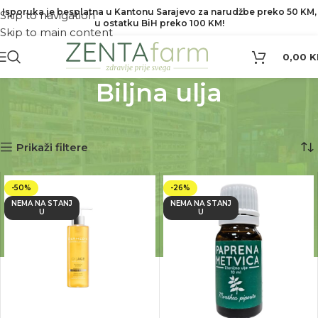
Isporuka je besplatna u Kantonu Sarajevo za narudžbe preko 50 KM,
Skip to navigation
u ostatku BiH preko 100 KM!
Skip to main content
0,00
K
Biljna ulja
Biljna ulja
Prikaz 1–12 od 96 rezultata
Prikaži filtere
-50%
-26%
NEMA NA STANJ
NEMA NA STANJ
U
U