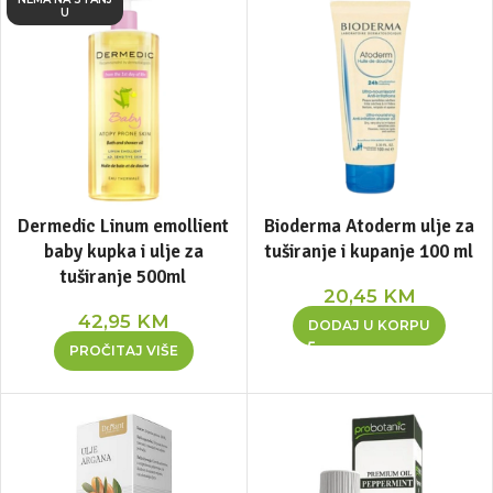
U
Dermedic Linum emollient
Bioderma Atoderm ulje za
baby kupka i ulje za
tuširanje i kupanje 100 ml
tuširanje 500ml
20,45
KM
42,95
KM
DODAJ U KORPU
PROČITAJ VIŠE