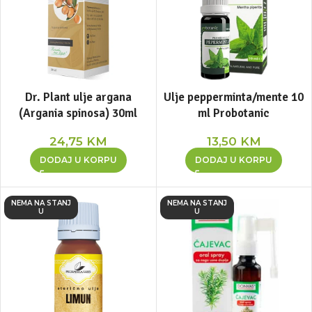
Dr. Plant ulje argana
Ulje pepperminta/mente 10
(Argania spinosa) 30ml
ml Probotanic
24,75
KM
13,50
KM
DODAJ U KORPU
DODAJ U KORPU
NEMA NA STANJ
NEMA NA STANJ
U
U