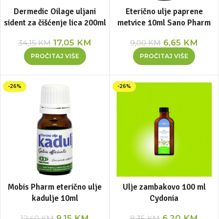
Dermedic Oilage uljani
Eterično ulje paprene
sident za čišćenje lica 200ml
metvice 10ml Sano Pharm
17,05
KM
6,65
KM
34,15
KM
9,00
KM
PROČITAJ VIŠE
PROČITAJ VIŠE
-26%
-26%
Mobis Pharm eterično ulje
Ulje zambakovo 100 ml
kadulje 10ml
Cydonia
9,15
KM
6,20
KM
12,40
KM
8,35
KM