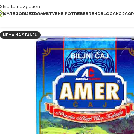
Skip to navigation
Skip to main content
KATEGORIJE
ZDRAVSTVENE POTREBE
BREND
BLOG
AKCIJA
GR
NEMA NA STANJU