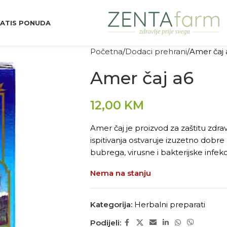
ATIS PONUDA
Početna
Dodaci prehrani
Amer čaj 
Amer čaj a6
12,00
KM
Amer čaj je proizvod za zaštitu zdrav
ispitivanja ostvaruje izuzetno dobre
bubrega, virusne i bakterijske infekc
Nema na stanju
Kategorija:
Herbalni preparati
Podijeli: