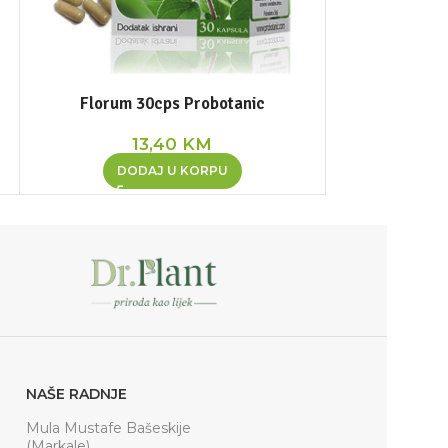
Florum 30cps Probotanic
Le dieci e
13,40
KM
1
DODAJ U KORPU
DOD
NAŠE RADNJE
Mula Mustafe Bašeskije
(Markale)