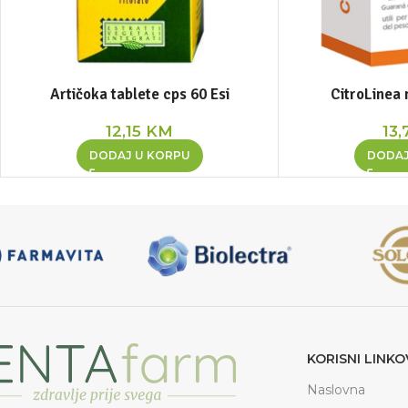
Artičoka tablete cps 60 Esi
CitroLinea 
12,15
KM
13,
DODAJ U KORPU
DODAJ
KORISNI LINKO
Naslovna