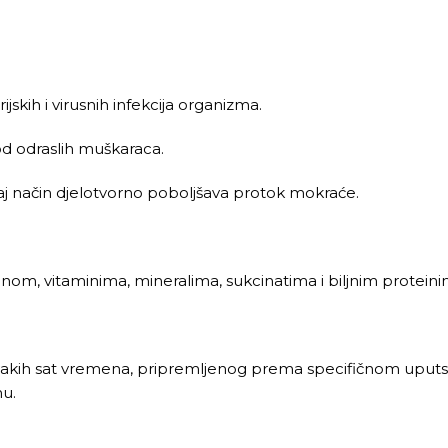
skih i virusnih infekcija organizma.
d odraslih muškaraca.
taj način djelotvorno poboljšava protok mokraće.
nom, vitaminima, mineralima, sukcinatima i biljnim proteini
 svakih sat vremena, pripremljenog prema specifičnom uputstvu
nu.