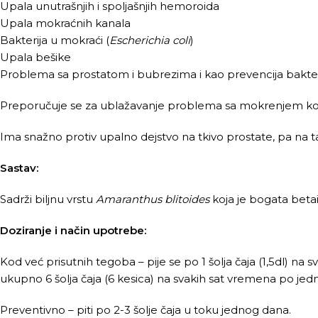
Upala unutrašnjih i spoljašnjih hemoroida
Upala mokraćnih kanala
Bakterija u mokraći (
Escherichia coli
)
Upala bešike
Problema sa prostatom i bubrezima i kao prevencija bakterij
Preporučuje se za ublažavanje problema sa mokrenjem ko
Ima snažno protiv upalno dejstvo na tkivo prostate, pa na 
Sastav:
Sadrži biljnu vrstu
Amaranthus blitoides
koja je bogata betai
Doziranje i način upotrebe:
Kod već prisutnih tegoba – pije se po 1 šolja čaja (1,5dl) na
ukupno 6 šolja čaja (6 kesica) na svakih sat vremena po jed
Preventivno – piti po 2-3 šolje čaja u toku jednog dana.