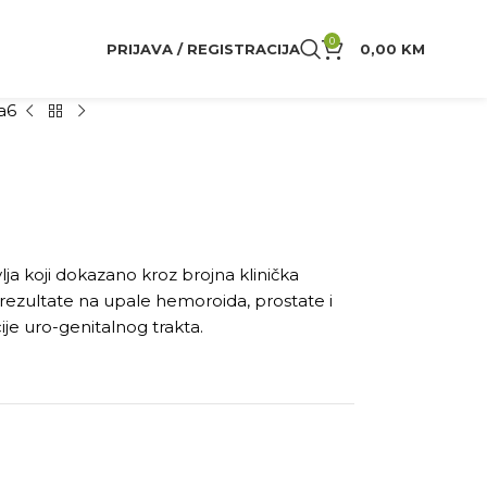
0
PRIJAVA / REGISTRACIJA
0,00
KM
a6
lja koji dokazano kroz brojna klinička
 rezultate na upale hemoroida, prostate i
ije uro-genitalnog trakta.