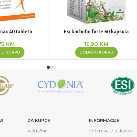
max 40 tableta
Esi karbofin forte 60 kapsula
75
KM
19,90
KM
 U KORPU
DODAJ U KORPU
VI
ZA KUPCE
INFORMACIJE
Vaš račun
Informacije o dostavi