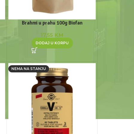
Brahmi u prahu 100g Biofan
17,55
KM
DODAJ U KORPU
NEMA NA STANJU