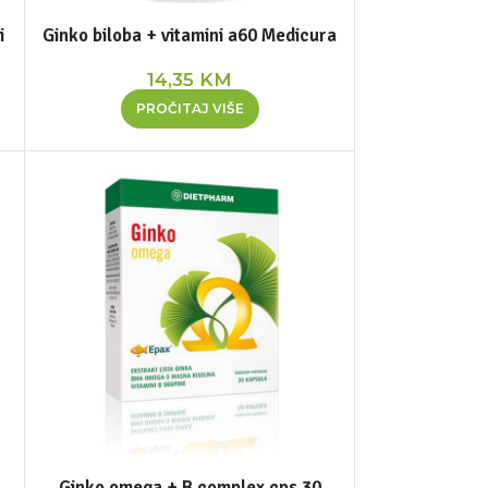
i
Ginko biloba + vitamini a60 Medicura
14,35
KM
PROČITAJ VIŠE
Ginko omega + B complex cps 30