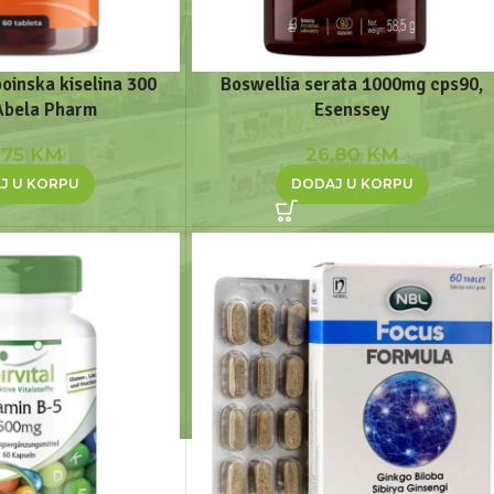
ipoinska kiselina 300
Boswellia serata 1000mg cps90,
Abela Pharm
Esenssey
,75
KM
26,80
KM
J U KORPU
DODAJ U KORPU