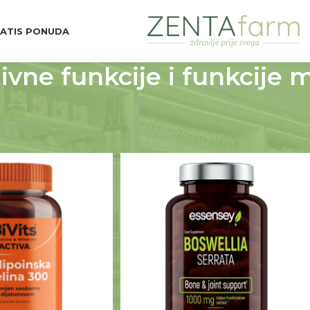
ATIS PONUDA
ivne funkcije i funkcije 
vene potrebe
Kongenitivne funkcije i funkcije mozga
18
24