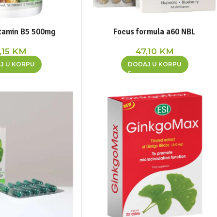
vitamin B5 500mg
Focus formula a60 NBL
,15
KM
47,10
KM
J U KORPU
DODAJ U KORPU