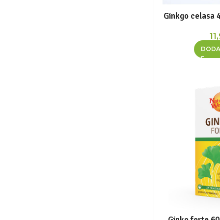
Ginkgo celasa 
11
DODA
Ginko forte 60