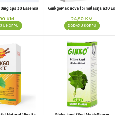
40mg cps 30 Essensa
GinkgoMax nova formulacija a30 Es
,90
KM
24,50
KM
J U KORPU
DODAJ U KORPU
 tbl Natural Wealth
Ginko kapi 30ml MobisPharm