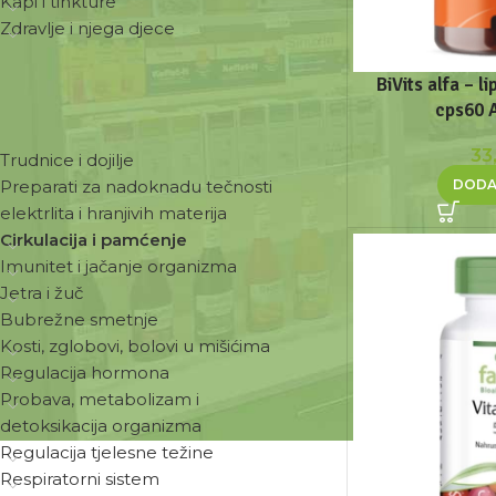
Kapi i tinkture
Zdravlje i njega djece
BiVits alfa – l
cps60 
ZDRAVSTVENE POTREBE
33
Trudnice i dojilje
DODA
Preparati za nadoknadu tečnosti
elektrlita i hranjivih materija
Cirkulacija i pamćenje
Imunitet i jačanje organizma
Jetra i žuč
Bubrežne smetnje
Kosti, zglobovi, bolovi u mišićima
Regulacija hormona
Probava, metabolizam i
detoksikacija organizma
Regulacija tjelesne težine
Respiratorni sistem