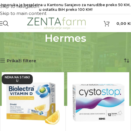
Isporuka je besplatna u Kantonu Sarajevo za narudžbe preko 50 KM,
Skip to navigation
u ostatku BiH preko 100 KM!
Skip to main content
0,00
K
Hermes
Početna
Proizvod Brend
Hermes
Prikaz svih 2 rezultata
Prikaži filtere
NEMA NA STANJ
U