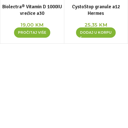
Biolectra® Vitamin D 1000IU
CystoStop granule a12
vrećice a30
Hermes
19,00
KM
25,35
KM
PROČITAJ VIŠE
DODAJ U KORPU