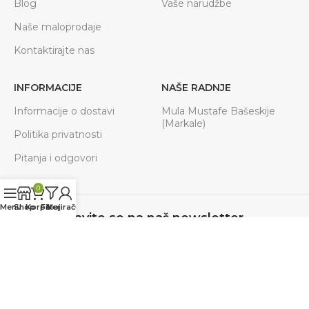
Blog
Vaše narudžbe
Naše maloprodaje
Kontaktirajte nas
INFORMACIJE
NAŠE RADNJE
Informacije o dostavi
Mula Mustafe Bašeskije
(Markale)
Politika privatnosti
Pitanja i odgovori
0
Menu
Shop
Korpa
Filteri
Moj račun
Prijavite se na naš newsletter
Budite u toku sa svim akcijama, novostima.