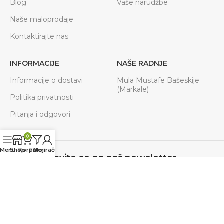
Blog
Vaše narudžbe
Naše maloprodaje
Kontaktirajte nas
INFORMACIJE
NAŠE RADNJE
Informacije o dostavi
Mula Mustafe Bašeskije
(Markale)
Politika privatnosti
Pitanja i odgovori
0
Menu
Shop
Korpa
Filteri
Moj račun
Prijavite se na naš newsletter
Budite u toku sa svim akcijama, novostima.