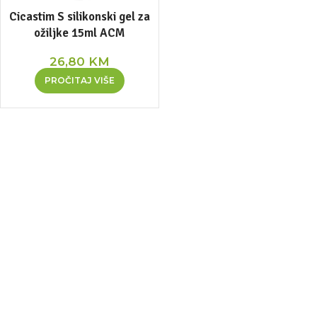
Cicastim S silikonski gel za
ožiljke 15ml ACM
26,80
KM
PROČITAJ VIŠE