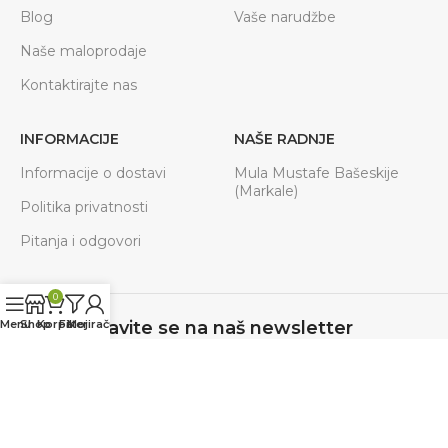
Blog
Vaše narudžbe
Naše maloprodaje
Kontaktirajte nas
INFORMACIJE
NAŠE RADNJE
Informacije o dostavi
Mula Mustafe Bašeskije
(Markale)
Politika privatnosti
Pitanja i odgovori
0
Menu
Shop
Korpa
Filteri
Moj račun
Prijavite se na naš newsletter
Budite u toku sa svim akcijama, novostima.