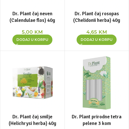
Dr. Plant čaj neven
Dr. Plant čaj rosopas
(Calendulae flos) 40g
(Chelidonii herba) 40g
5,00
KM
4,65
KM
DODAJ U KORPU
DODAJ U KORPU
Dr. Plant čaj smilje
Dr. Plant prirodne tetra
(Helichrysi herba) 40g
pelene 3 kom