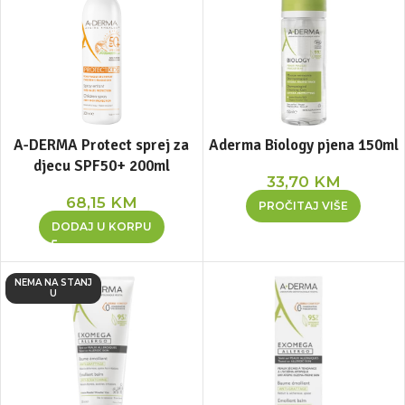
A-DERMA Protect sprej za
Aderma Biology pjena 150ml
djecu SPF50+ 200ml
33,70
KM
68,15
KM
PROČITAJ VIŠE
DODAJ U KORPU
NEMA NA STANJ
U