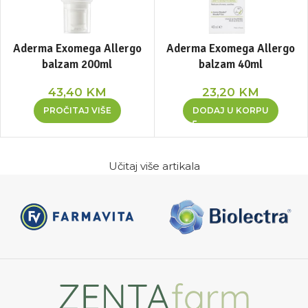
Aderma Exomega Allergo
Aderma Exomega Allergo
balzam 200ml
balzam 40ml
43,40
KM
23,20
KM
PROČITAJ VIŠE
DODAJ U KORPU
Učitaj više artikala