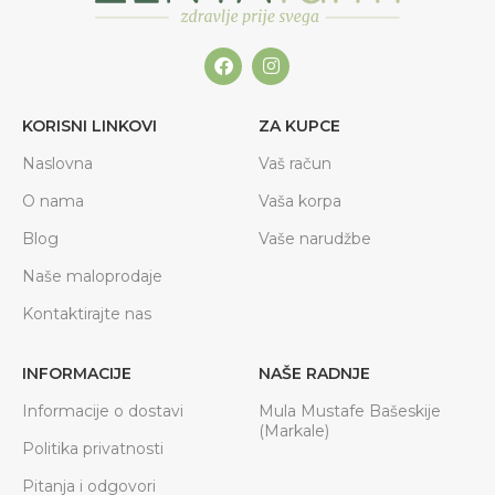
KORISNI LINKOVI
ZA KUPCE
Naslovna
Vaš račun
O nama
Vaša korpa
Blog
Vaše narudžbe
Naše maloprodaje
Kontaktirajte nas
INFORMACIJE
NAŠE RADNJE
Informacije o dostavi
Mula Mustafe Bašeskije
(Markale)
Politika privatnosti
Pitanja i odgovori