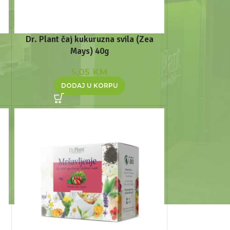
Dr. Plant čaj kukuruzna svila (Zea
Mays) 40g
5,05
KM
DODAJ U KORPU