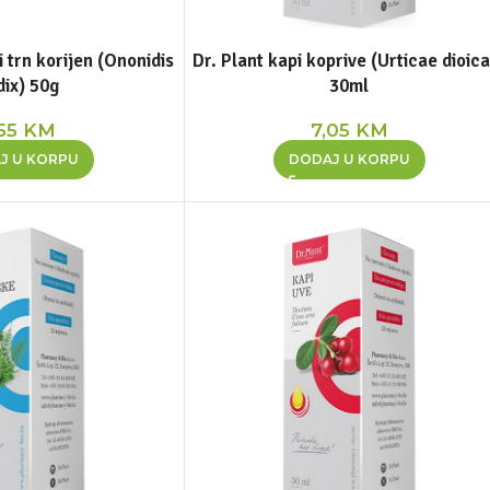
i trn korijen (Ononidis
Dr. Plant kapi koprive (Urticae dioic
dix) 50g
30ml
,55
KM
7,05
KM
J U KORPU
DODAJ U KORPU