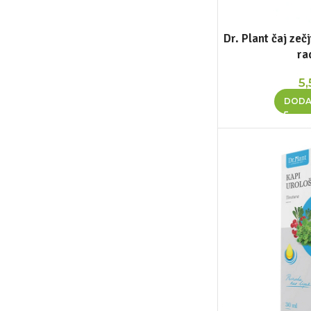
Dr. Plant čaj zečj
ra
5
DODA