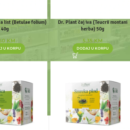
a list (Betulae folium)
Dr. Plant čaj iva (Teucrii montani
40g
herba) 50g
,50
KM
5,35
KM
J U KORPU
DODAJ U KORPU