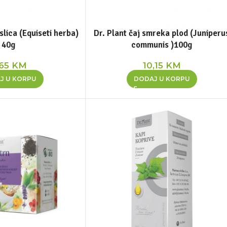
slica (Equiseti herba)
Dr. Plant čaj smreka plod (Juniperu
40g
communis )100g
,65
KM
10,15
KM
J U KORPU
DODAJ U KORPU