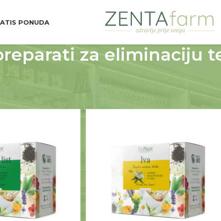
ATIS PONUDA
preparati za eliminaciju t
vene potrebe
Diuretski preparati za eliminaciju tečnosti
18
24