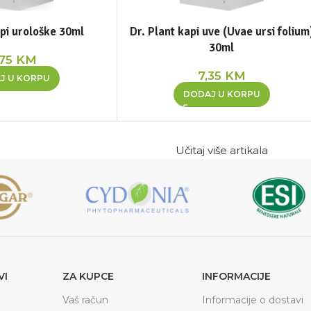
api urološke 30ml
Dr. Plant kapi uve (Uvae ursi folium
30ml
,75
KM
7,35
KM
J U KORPU
DODAJ U KORPU
Učitaj više artikala
VI
ZA KUPCE
INFORMACIJE
Vaš račun
Informacije o dostavi