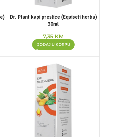
ae)
Dr. Plant kapi preslice (Equiseti herba)
30ml
7,35
KM
DODAJ U KORPU