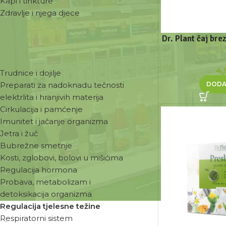
Kapi i tinkture
Zdravlje i njega djece
Dr. Plant čaj brez
ZDRAVSTVENE POTREBE
4
Trudnice i dojilje
DODA
Preparati za nadoknadu tečnosti
elektrlita i hranjivih materija
Cirkulacija i pamćenje
Imunitet i jačanje organizma
Jetra i žuč
Bubrežne smetnje
Kosti, zglobovi, bolovi u mišićima
Regulacija hormona
Probava, metabolizam i
detoksikacija organizma
Regulacija tjelesne težine
Respiratorni sistem