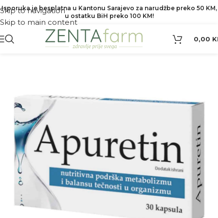
Isporuka je besplatna u Kantonu Sarajevo za narudžbe preko 50 KM,
Skip to navigation
u ostatku BiH preko 100 KM!
Skip to main content
0,00
K