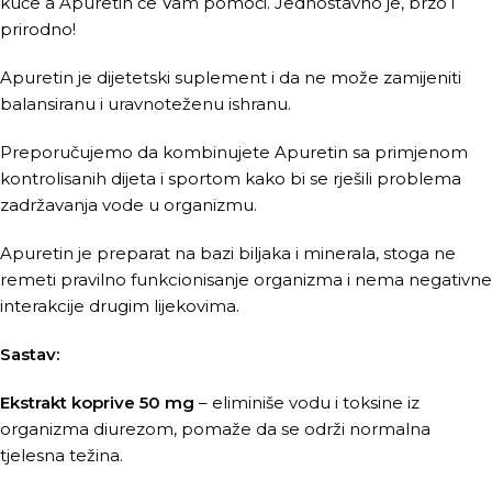
kuće a Apuretin će Vam pomoći. Jednostavno je, brzo i
prirodno!
Apuretin je dijetetski suplement i da ne može zamijeniti
balansiranu i uravnoteženu ishranu.
Preporučujemo da kombinujete Apuretin sa primjenom
kontrolisanih dijeta i sportom kako bi se rješili problema
zadržavanja vode u organizmu.
Apuretin je preparat na bazi biljaka i minerala, stoga ne
remeti pravilno funkcionisanje organizma i nema negativne
interakcije drugim lijekovima.
Sastav:
Ekstrakt koprive
50 mg
– eliminiše vodu i toksine iz
organizma diurezom, pomaže da se održi normalna
tjelesna težina.