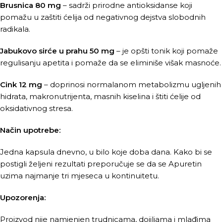
Brusnica 80 mg
– sadrži prirodne antioksidanse koji
pomažu u zaštiti ćelija od negativnog dejstva slobodnih
radikala.
Jabukovo sirće u prahu 50 mg
– je opšti tonik koji pomaže
regulisanju apetita i pomaže da se eliminiše višak masnoće.
Cink 12 mg
– doprinosi normalanom metabolizmu ugljenih
hidrata, makronutrijenta, masnih kiselina i štiti ćelije od
oksidativnog stresa.
Način upotrebe:
Jedna kapsula dnevno, u bilo koje doba dana. Kako bi se
postigli željeni rezultati preporučuje se da se Apuretin
uzima najmanje tri mjeseca u kontinuitetu.
Upozorenja:
Proizvod nije namjenjen trudnicama, dojiljama i mlađima