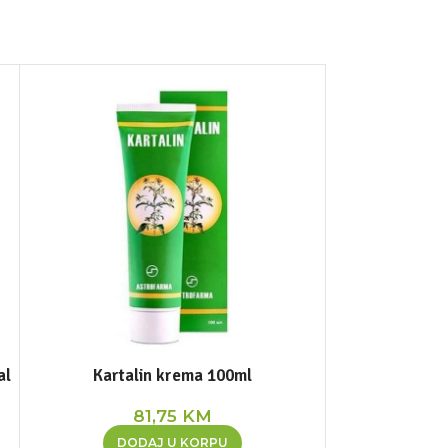
al
Kartalin krema 100ml
Krema kan
81,75
KM
1
DODAJ U KORPU
DOD