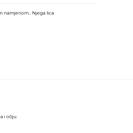
om namjenom
,
Njega lica
i očiju.