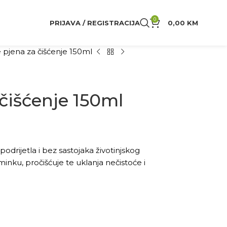
0
PRIJAVA / REGISTRACIJA
0,00
KM
 pjena za čišćenje 150ml
čišćenje 150ml
drijetla i bez sastojaka životinjskog
šminku, pročišćuje te uklanja nečistoće i