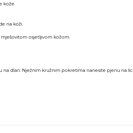
e kože.
de na koži.
 mješovitom osjetljivom kožom.
enu na dlan. Nježnim kružnim pokretima nanesite pjenu na li