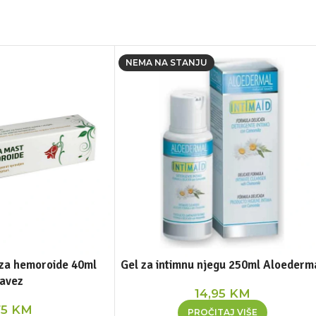
NEMA NA STANJU
za hemoroide 40ml
Gel za intimnu njegu 250ml Aloederm
avez
14,95
KM
75
KM
PROČITAJ VIŠE