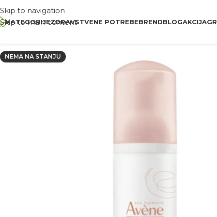
Skip to navigation
Skip to main content
KATEGORIJE
ZDRAVSTVENE POTREBE
BREND
BLOG
AKCIJA
GR
NEMA NA STANJU