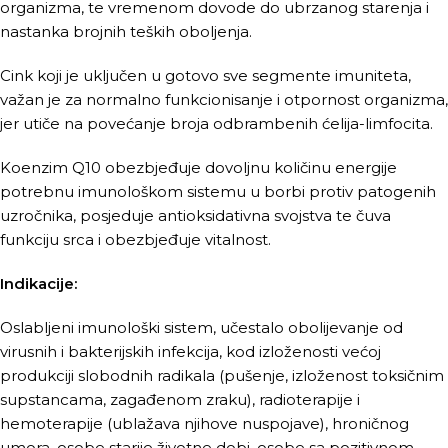
organizma, te vremenom dovode do ubrzanog starenja i
nastanka brojnih teških oboljenja.
Cink koji je uključen u gotovo sve segmente imuniteta,
važan je za normalno funkcionisanje i otpornost organizma,
jer utiče na povećanje broja odbrambenih ćelija-limfocita.
Koenzim Q10 obezbjeđuje dovoljnu količinu energije
potrebnu imunološkom sistemu u borbi protiv patogenih
uzročnika, posjeduje antioksidativna svojstva te čuva
funkciju srca i obezbjeđuje vitalnost.
Indikacije:
Oslabljeni imunološki sistem, učestalo obolijevanje od
virusnih i bakterijskih infekcija, kod izloženosti većoj
produkciji slobodnih radikala (pušenje, izloženost toksičnim
supstancama, zagađenom zraku), radioterapije i
hemoterapije (ublažava njihove nuspojave), hroničnog
umora, osobe starije životne dobi, osobe sa pozitivnom