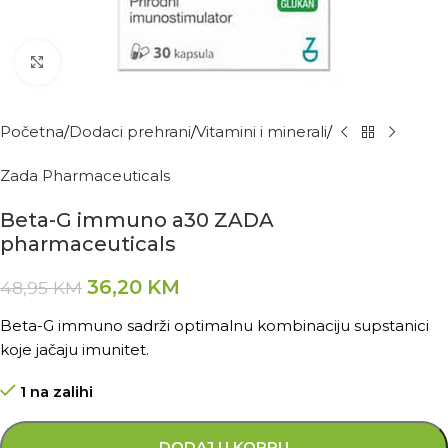
Kliknite za povećanje
Početna
Dodaci prehrani
Vitamini i minerali
Zada Pharmaceuticals
Beta-G immuno a30 ZADA
pharmaceuticals
36,20
KM
48,95
KM
Beta-G immuno sadrži optimalnu kombinaciju supstanici
koje jačaju imunitet.
1 na zalihi
DODAJ U KORPU