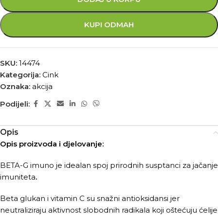
KUPI ODMAH
SKU:
14474
Kategorija:
Cink
Oznaka:
akcija
Podijeli:
Opis
Opis proizvoda i djelovanje:
BETA-G imuno je idealan spoj prirodnih susptanci za jačanje
imuniteta
.
Beta glukan i vitamin C su snažni antioksidansi jer
neutraliziraju aktivnost slobodnih radikala koji oštećuju ćelije