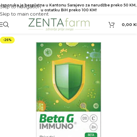
Isporuka je besplatna u Kantonu Sarajevo za narudžbe preko 50 KM,
Skip to navigation
u ostatku BiH preko 100 KM!
Skip to main content
0,00
K
-26%