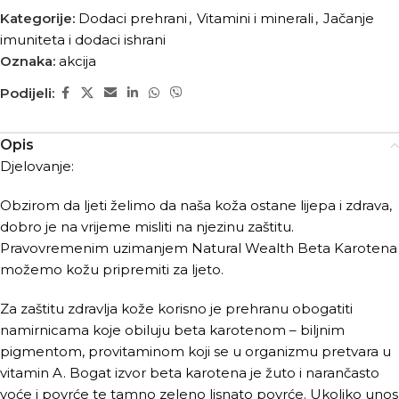
Kategorije:
Dodaci prehrani
,
Vitamini i minerali
,
Jačanje
imuniteta i dodaci ishrani
Oznaka:
akcija
Podijeli:
Opis
Djelovanje:
Obzirom da ljeti želimo da naša koža ostane lijepa i zdrava,
dobro je na vrijeme misliti na njezinu zaštitu.
Pravovremenim uzimanjem Natural Wealth Beta Karotena
možemo kožu pripremiti za ljeto.
Za zaštitu zdravlja kože korisno je prehranu obogatiti
namirnicama koje obiluju beta karotenom – biljnim
pigmentom, provitaminom koji se u organizmu pretvara u
vitamin A. Bogat izvor beta karotena je žuto i narančasto
voće i povrće te tamno zeleno lisnato povrće. Ukoliko unos