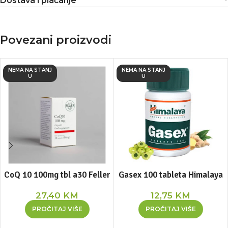
Dostava i plaćanje
Povezani proizvodi
NEMA NA STANJ
NEMA NA STANJ
U
U
CoQ 10 100mg tbl a30 Feller
Gasex 100 tableta Himalaya
27,40
KM
12,75
KM
PROČITAJ VIŠE
PROČITAJ VIŠE