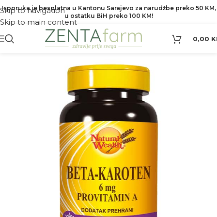
Isporuka je besplatna u Kantonu Sarajevo za narudžbe preko 50 KM,
Skip to navigation
u ostatku BiH preko 100 KM!
Skip to main content
0,00
K