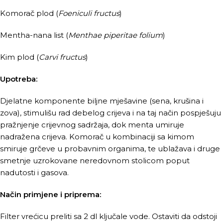
Komorač plod (
Foeniculi fructus
)
Mentha-nana list (
Menthae piperitae folium
)
Kim plod (
Carvi fructus
)
Upotreba:
Djelatne komponente biljne mješavine (sena, krušina i
zova), stimulišu rad debelog crijeva i na taj način pospješuju
pražnjenje crijevnog sadržaja, dok menta umiruje
nadražena crijeva. Komorač u kombinaciji sa kimom
smiruje grčeve u probavnim organima, te ublažava i druge
smetnje uzrokovane neredovnom stolicom poput
nadutosti i gasova.
Način primjene i priprema:
Filter vrećicu preliti sa 2 dl ključale vode. Ostaviti da odstoji