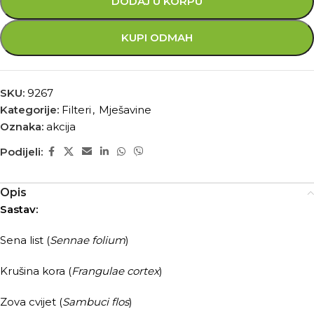
DODAJ U KORPU
KUPI ODMAH
SKU:
9267
Kategorije:
Filteri
,
Mješavine
Oznaka:
akcija
Podijeli:
Opis
Sastav:
Sena list (
Sennae folium
)
Krušina kora (
Frangulae cortex
)
Zova cvijet (
Sambuci flos
)