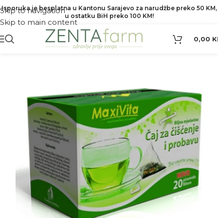
Isporuka je besplatna u Kantonu Sarajevo za narudžbe preko 50 KM,
Skip to navigation
u ostatku BiH preko 100 KM!
Skip to main content
0,00
K