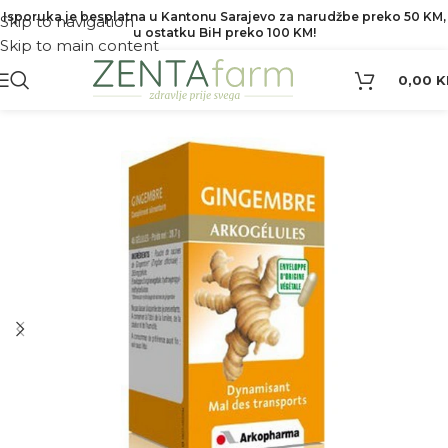
Isporuka je besplatna u Kantonu Sarajevo za narudžbe preko 50 KM,
Skip to navigation
u ostatku BiH preko 100 KM!
Skip to main content
0,00
K