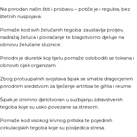
Na prirodan način štiti i probavu – potiče je i regulira, bez
štetnih nuspojava.
Pomaže kod svih želučanih tegoba: zaustavlja proljev,
nadražaj želuca i povraćanje te blagotvorno djeluje na
obnovu želučane sluznice.
Prirodni je diuretik koji tijelu pomaže osloboditi se toksina i
obnoviti cijeli organizam.
Zbog protuupalnih svojstava šipak se smatra dragocjenim
prirodnim sredstvom za liječenje artritisa te gihta i reume.
Šipak je iznimno djelotvoran u suzbijanju zdravstvenih
tegoba koje su usko povezane sa stresom.
Pomaže kod visokog krvnog pritiska te pojedinih
cirkulacijskih tegoba koje su posljedica stresa.