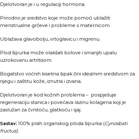
Djelotvoran je i u regulaciji hormona.
Prirodno je sredstvo koje može pomoći ublažiti
menstrualne grčeve i probleme s maternicom.
Ublažava glavobolju, vrtoglavicu i migrenu.
Plod šipurka može olakšati bolove i smanjiti upalu
uzrokovanu artritisom.
Bogatstvo voćnih kiselina šipak čini idealnim sredstvom za
njegu i zaštitu kože, iznutra i izvana.
Djelotvoran je kod kožnih problema – pospješuje
regeneraciju stanica i povećava razinu kolagena koji je
zaslužan za čvrstoću, glatkoću i sjaj.
Sastav:
100% prah organskog ploda šipurka (
Cynosbati
fructus).