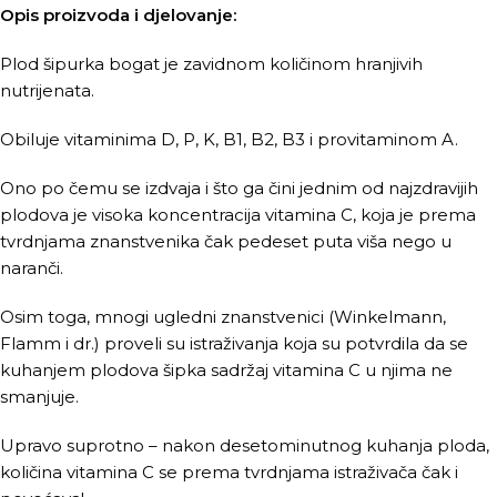
Opis proizvoda i djelovanje:
Plod šipurka bogat je zavidnom količinom hranjivih
nutrijenata.
Obiluje vitaminima D, P, K, B1, B2, B3 i provitaminom A.
Ono po čemu se izdvaja i što ga čini jednim od najzdravijih
plodova je visoka koncentracija vitamina C, koja je prema
tvrdnjama znanstvenika čak pedeset puta viša nego u
naranči.
Osim toga, mnogi ugledni znanstvenici (Winkelmann,
Flamm i dr.) proveli su istraživanja koja su potvrdila da se
kuhanjem plodova šipka sadržaj vitamina C u njima ne
smanjuje.
Upravo suprotno – nakon desetominutnog kuhanja ploda,
količina vitamina C se prema tvrdnjama istraživača čak i