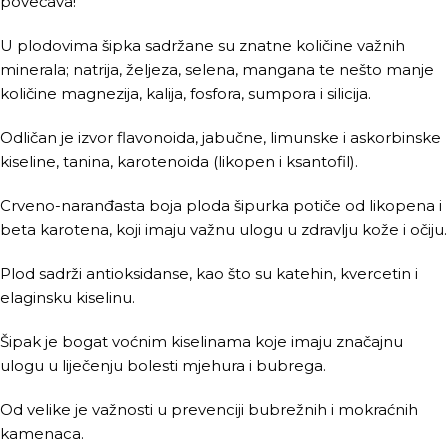
povećava!
U plodovima šipka sadržane su znatne količine važnih
minerala; natrija, željeza, selena, mangana te nešto manje
količine magnezija, kalija, fosfora, sumpora i silicija.
Odličan je izvor flavonoida, jabučne, limunske i askorbinske
kiseline, tanina, karotenoida (likopen i ksantofil).
Crveno-naranđasta boja ploda šipurka potiče od likopena i
beta karotena, koji imaju važnu ulogu u zdravlju kože i očiju.
Plod sadrži antioksidanse, kao što su katehin, kvercetin i
elaginsku kiselinu.
Šipak je bogat voćnim kiselinama koje imaju značajnu
ulogu u liječenju bolesti mjehura i bubrega.
Od velike je važnosti u prevenciji bubrežnih i mokraćnih
kamenaca.