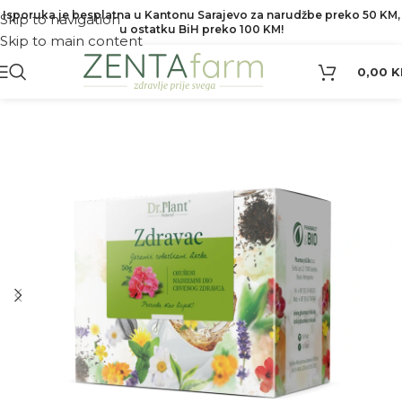
Isporuka je besplatna u Kantonu Sarajevo za narudžbe preko 50 KM,
Skip to navigation
u ostatku BiH preko 100 KM!
Skip to main content
0,00
K