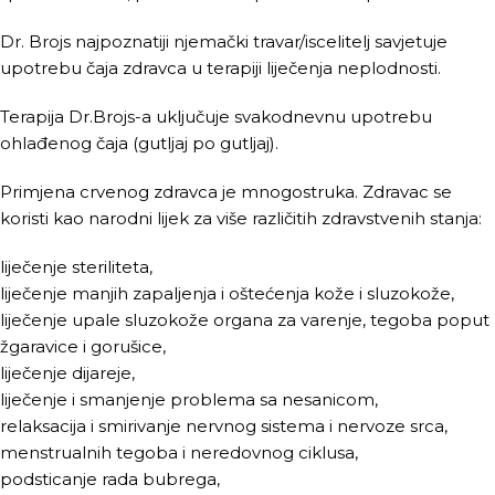
Dr. Brojs
najpoznatiji n
jemački
travar/iscelitelj savjetuje
upotrebu čaja zdravca u terapiji liječenja neplodnosti.
Terapija Dr.Brojs-a uključuje svakodnevnu upotrebu
ohlađenog čaja (gutljaj po gutljaj).
Primjena crvenog zdravca je mnogostruka. Zdravac se
koristi kao narodni lijek za više različitih zdravstvenih stanja:
liječenje steriliteta,
liječenje manjih zapaljenja i oštećenja kože i sluzokože,
liječenje upale sluzokože organa za varenje, tegoba poput
žgaravice i gorušice,
liječenje dijareje,
liječenje i smanjenje problema sa nesanicom,
relaksacija i smirivanje nervnog sistema i nervoze srca,
menstrualnih tegoba i neredovnog ciklusa,
podsticanje rada bubrega,