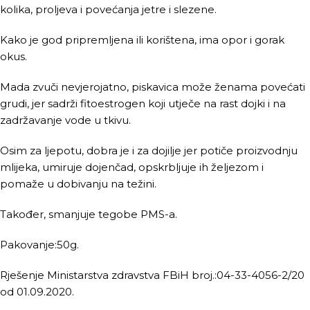
kolika, proljeva i povećanja jetre i slezene.
Kako je god pripremljena ili korištena, ima opor i gorak
okus.
Mada zvuči nevjerojatno, piskavica može ženama povećati
grudi, jer sadrži fitoestrogen koji utječe na rast dojki i na
zadržavanje vode u tkivu.
Osim za ljepotu, dobra je i za dojilje jer potiče proizvodnju
mlijeka, umiruje dojenčad, opskrbljuje ih željezom i
pomaže u dobivanju na težini.
Također, smanjuje tegobe PMS-a.
Pakovanje:50g.
Rješenje Ministarstva zdravstva FBiH broj.:04-33-4056-2/20
od 01.09.2020.