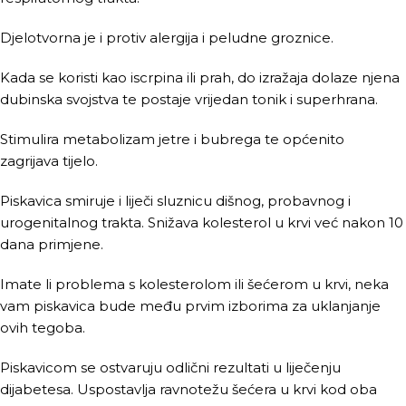
Djelotvorna je i protiv alergija i peludne groznice.
Kada se koristi kao iscrpina ili prah, do izražaja dolaze njena
dubinska svojstva te postaje vrijedan tonik i superhrana.
Stimulira metabolizam jetre i bubrega te općenito
zagrijava tijelo.
Piskavica smiruje i liječi sluznicu dišnog, probavnog i
urogenitalnog trakta. Snižava kolesterol u krvi već nakon 10
dana primjene.
Imate li problema s kolesterolom ili šećerom u krvi, neka
vam piskavica bude među prvim izborima za uklanjanje
ovih tegoba.
Piskavicom se ostvaruju odlični rezultati u liječenju
dijabetesa. Uspostavlja ravnotežu šećera u krvi kod oba