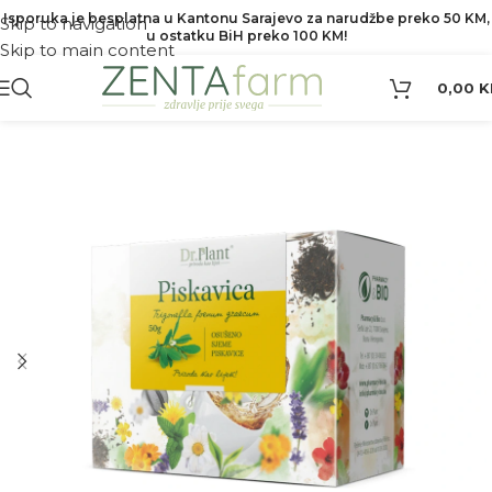
Isporuka je besplatna u Kantonu Sarajevo za narudžbe preko 50 KM,
Skip to navigation
u ostatku BiH preko 100 KM!
Skip to main content
0,00
K