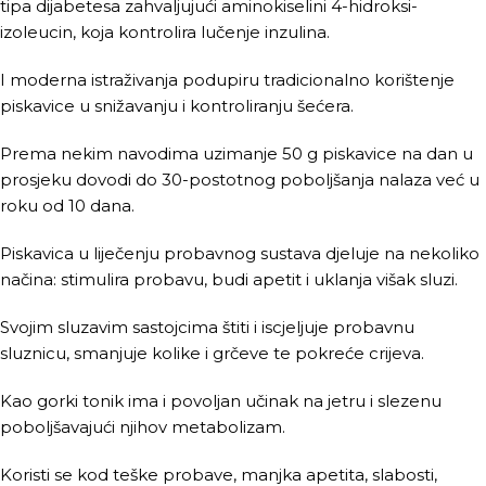
tipa dijabetesa zahvaljujući aminokiselini 4-hidroksi-
izoleucin, koja kontrolira lučenje inzulina.
I moderna istraživanja podupiru tradicionalno korištenje
piskavice u snižavanju i kontroliranju šećera.
Prema nekim navodima uzimanje 50 g piskavice na dan u
prosjeku dovodi do 30-postotnog poboljšanja nalaza već u
roku od 10 dana.
Piskavica u liječenju probavnog sustava djeluje na nekoliko
načina: stimulira probavu, budi apetit i uklanja višak sluzi.
Svojim sluzavim sastojcima štiti i iscjeljuje probavnu
sluznicu, smanjuje kolike i grčeve te pokreće crijeva.
Kao gorki tonik ima i povoljan učinak na jetru i slezenu
poboljšavajući njihov metabolizam.
Koristi se kod teške probave, manjka apetita, slabosti,