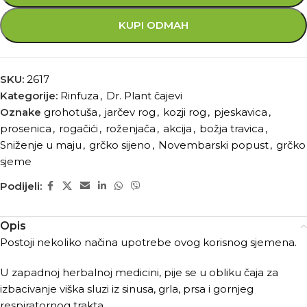
KUPI ODMAH
SKU:
2617
Kategorije:
Rinfuza
,
Dr. Plant čajevi
Oznake
grohotuša
,
jarčev rog
,
kozji rog
,
pjeskavica
,
prosenica
,
rogačići
,
roženjača
,
akcija
,
božja travica
,
Sniženje u maju
,
grčko sijeno
,
Novembarski popust
,
grčko
sjeme
Podijeli:
Opis
Postoji nekoliko načina upotrebe ovog korisnog sjemena.
U zapadnoj herbalnoj medicini, pije se u obliku čaja za
izbacivanje viška sluzi iz sinusa, grla, prsa i gornjeg
respiratornog trakta.